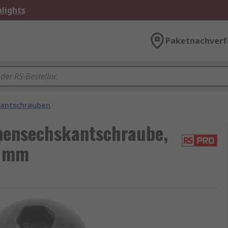
lights
Paketnachverf
kantschrauben
nensechskantschraube,
6 mm