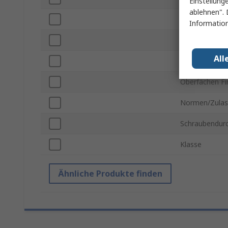
Einstellung
ablehnen". 
Kopfform
Information
Regelungsart
All
Material
Oberfächen Fi
Normen/Zulas
Schraubendur
Klasse
Ähnliche Produkte finden