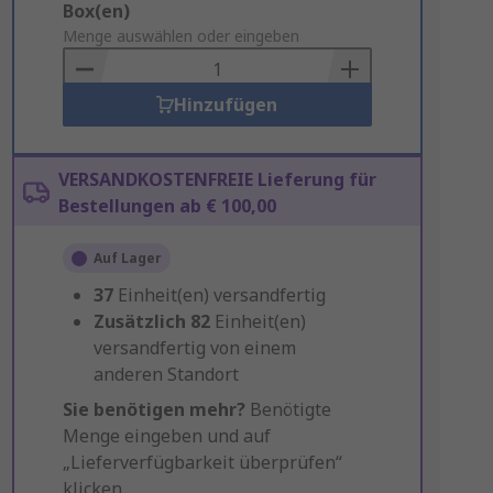
Add
Box(en)
to
Menge auswählen oder eingeben
Basket
Hinzufügen
VERSANDKOSTENFREIE Lieferung für
Bestellungen ab € 100,00
Auf Lager
37
Einheit(en) versandfertig
Zusätzlich
82
Einheit(en)
versandfertig von einem
anderen Standort
Sie benötigen mehr?
Benötigte
Menge eingeben und auf
„Lieferverfügbarkeit überprüfen“
klicken.