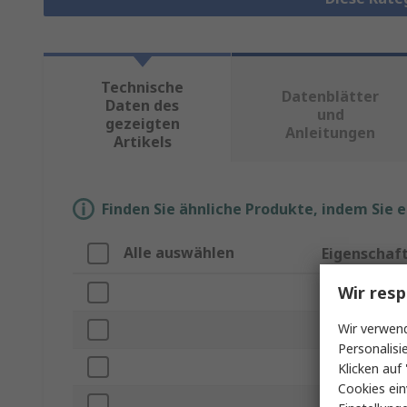
Technische
Datenblätter
Daten des
und
gezeigten
Anleitungen
Artikels
Finden Sie ähnliche Produkte, indem Sie 
Alle auswählen
Eigenschaf
Wir resp
Marke
Wir verwend
Produkt Typ
Personalisi
Gewinde
Klicken auf 
Cookies ein
Länge