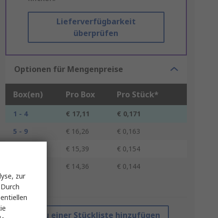
Lieferverfügbarkeit
überprüfen
Optionen für Mengenpreise
Box(en)
Pro Box
Pro Stück*
1 - 4
€ 17,11
€ 0,171
5 - 9
€ 16,26
€ 0,163
10 - 29
€ 15,39
€ 0,154
30 +
€ 14,36
€ 0,144
yse, zur
 Durch
*Richtpreis
entiellen
ie
Zu einer Stückliste hinzufügen