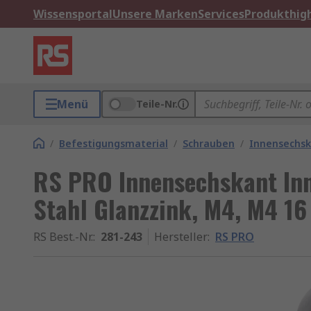
Wissensportal
Unsere Marken
Services
Produkthigh
Menü
Teile-Nr.
/
Befestigungsmaterial
/
Schrauben
/
Innensechs
RS PRO Innensechskant In
Stahl Glanzzink, M4, M4 1
RS Best.-Nr.
:
281-243
Hersteller
:
RS PRO