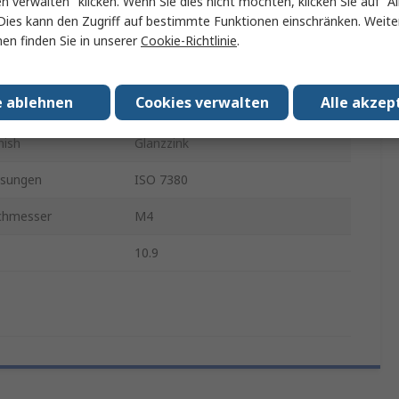
en verwalten" klicken. Wenn Sie dies nicht möchten, klicken Sie auf "Al
Dies kann den Zugriff auf bestimmte Funktionen einschränken. Weite
Innensechskant
en finden Sie in unserer
Cookie-Richtlinie
.
Innensechskant
e ablehnen
Cookies verwalten
Alle akzep
Stahl
nish
Glanzzink
sungen
ISO 7380
chmesser
M4
10.9