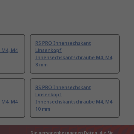
RS PRO Innensechskant
 M4, M4
Linsenkopf
Innensechskantschraube M4, M4
8 mm
RS PRO Innensechskant
Linsenkopf
 M4, M4
Innensechskantschraube M4, M4
10 mm
Die personenbezogenen Daten, die Sie