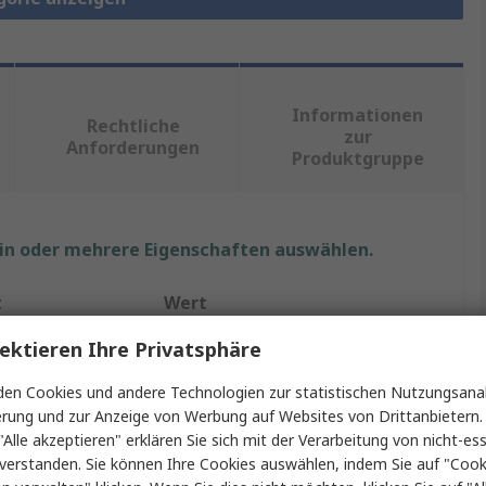
Informationen
Rechtliche
zur
Anforderungen
Produktgruppe
ein oder mehrere Eigenschaften auswählen.
t
Wert
ektieren Ihre Privatsphäre
RS PRO
en Cookies und andere Technologien zur statistischen Nutzungsanal
Innensechskantschraube
erung und zur Anzeige von Werbung auf Websites von Drittanbietern.
M4
"Alle akzeptieren" erklären Sie sich mit der Verarbeitung von nicht-ess
verstanden. Sie können Ihre Cookies auswählen, indem Sie auf "Cook
16mm