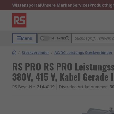
Wissensportal
Unsere Marken
Services
Produkthigh
Menü
Teile-Nr.
/
Steckverbinder
/
AC/DC Leistungs Steckverbinder
RS PRO RS PRO Leistungss
380V, 415 V, Kabel Gerade 
RS Best.-Nr.
:
214-4119
Distrelec-Artikelnummer
:
30