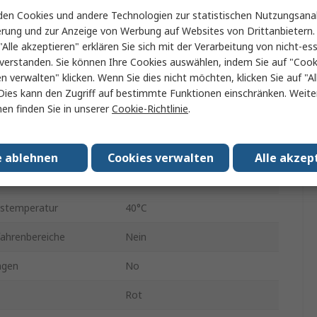
Kabel
en Cookies und andere Technologien zur statistischen Nutzungsanal
erung und zur Anzeige von Werbung auf Websites von Drittanbietern.
ung
Gerade
"Alle akzeptieren" erklären Sie sich mit der Verarbeitung von nicht-ess
verstanden. Sie können Ihre Cookies auswählen, indem Sie auf "Cook
Steckbar
en verwalten" klicken. Wenn Sie dies nicht möchten, klicken Sie auf "Al
ur min.
-25°C
Dies kann den Zugriff auf bestimmte Funktionen einschränken. Weite
en finden Sie in unserer
Cookie-Richtlinie
.
RS PRO
IP67
e ablehnen
Cookies verwalten
Alle akzep
Stecker
bstemperatur
40°C
fahrenbereiche
Nein
ngen
No
Rot