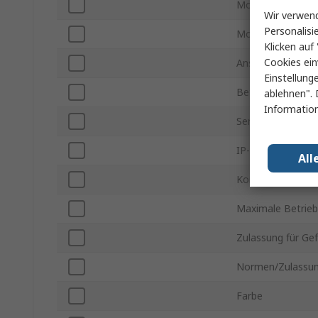
Montageart
Wir verwend
Personalisi
Montageausricht
Klicken auf 
Cookies ein
Anschlusstyp
Einstellung
Betriebstemperat
ablehnen". 
Information
Serie
IP-Schutzart
All
Kontakt Gender
Maximale Betrie
Zulassung für Ge
Normen/Zulassu
Farbe