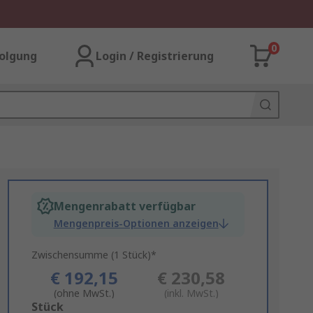
0
olgung
Login / Registrierung
Mengenrabatt verfügbar
Mengenpreis-Optionen anzeigen
Zwischensumme (1 Stück)*
€ 192,15
€ 230,58
(ohne MwSt.)
(inkl. MwSt.)
Add
Stück