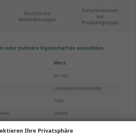
Informationen
Rechtliche
zur
Anforderungen
Produktgruppe
ein oder mehrere Eigenschaften auswählen.
Wert
RS PRO
Leistungssteckverbinder
125A
ender
Stecker
380, 415V
ektieren Ihre Privatsphäre