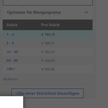
Optionen für Mengenpreise
Stück
Pro Stück
1 - 4
€ 192,15
5 - 9
€ 188,31
10 - 49
€ 182,55
50 - 99
€ 169,09
100 +
€ 160,06
*Richtpreis
Zu einer Stückliste hinzufügen