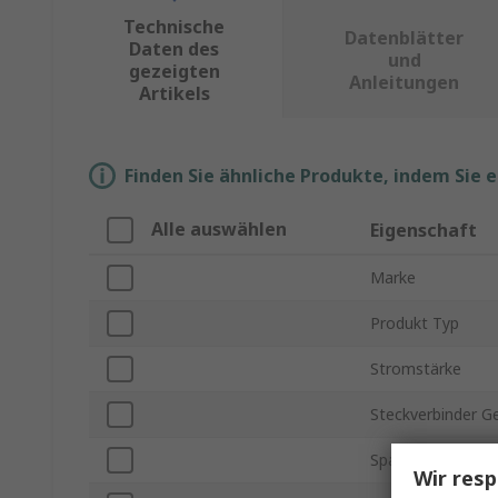
Technische
Datenblätter
Daten des
und
gezeigten
Anleitungen
Artikels
Finden Sie ähnliche Produkte, indem Sie 
Alle auswählen
Eigenschaft
Marke
Produkt Typ
Stromstärke
Steckverbinder G
Spannung
Wir resp