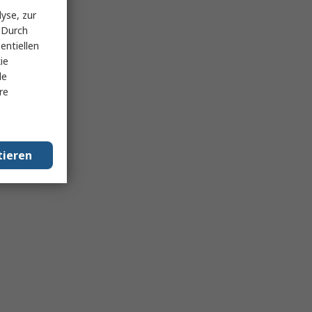
yse, zur
 Durch
entiellen
ie
le
re
tieren