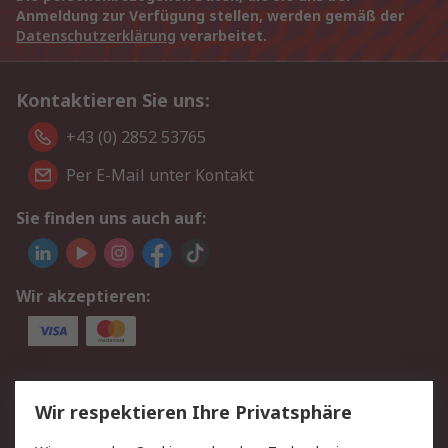
Anmeldung zur Verfügung stellen, werden gemäß der
Datenschutzerklärung
verarbeitet.
Kontaktieren Sie uns:
+43 (0) 2852 53765
Per E-Mail unter Kontakt
Sie finden uns auch auf:
Wir akzeptieren:
Service
Wir respektieren Ihre Privatsphäre
Value Added Services
Lieferlösungen