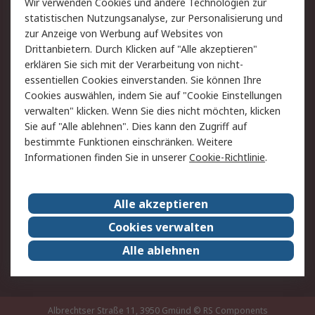
Wir verwenden Cookies und andere Technologien zur
Rücksendung/Entsorgung
Kontakt
statistischen Nutzungsanalyse, zur Personalisierung und
Hilfe
zur Anzeige von Werbung auf Websites von
Drittanbietern. Durch Klicken auf "Alle akzeptieren"
Rechtliches
erklären Sie sich mit der Verarbeitung von nicht-
essentiellen Cookies einverstanden. Sie können Ihre
RS Verkaufs- und
Datenschutz
Cookies auswählen, indem Sie auf "Cookie Einstellungen
Lieferbedingungen
verwalten" klicken. Wenn Sie dies nicht möchten, klicken
Cookie-Richtlinie
Zahlungsbedingungen
Sie auf "Alle ablehnen". Dies kann den Zugriff auf
Impressum
Webseite Konditionen
bestimmte Funktionen einschränken. Weitere
Informationen finden Sie in unserer
Cookie-Richtlinie
.
Über RS
Alle akzeptieren
Unternehmen
RS weltweit
Karriere bei RS
Nachhaltigkeit
Cookies verwalten
Qualität/Zertifikate
Presse-Center
Alle ablehnen
Event-Center
Albrechtser Straße 11, 3950 Gmünd
© RS Components