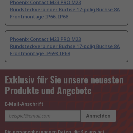
Phoenix Contact M23 PRO M23
Rundsteckverbinder Buchse 17-polig Buchse 8A
Frontmontage IP66, IP68
Phoenix Contact M23 PRO M23
Rundsteckverbinder Buchse 17-polig Buchse 8A
Frontmontage IP69K IP68
Exklusiv für Sie unsere neuesten
Produkte und Angebote
E-Mail-Anschrift
Anmelden
Die personenbezogenen Daten, die Sie uns bei