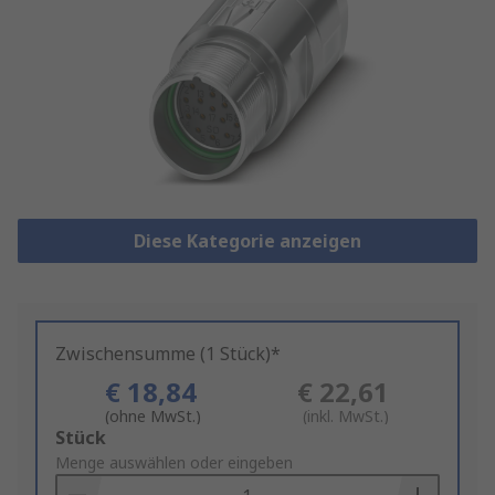
Diese Kategorie anzeigen
Zwischensumme (1 Stück)*
€ 18,84
€ 22,61
(ohne MwSt.)
(inkl. MwSt.)
Add
Stück
to
Menge auswählen oder eingeben
Basket