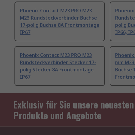
Phoenix Contact M23 PRO M23
Phoenix
M23 Rundsteckverbinder Buchse
Rundste
17-polig Buchse 8A Frontmontage
polig B
IP67
IP66, IP
Phoenix Contact M23 PRO M23
Phoenix
Rundsteckverbinder Stecker 17-
mm M23 
polig Stecker 8A Frontmontage
Buchse 1
IP67
Frontmo
Exklusiv für Sie unsere neuesten
Produkte und Angebote