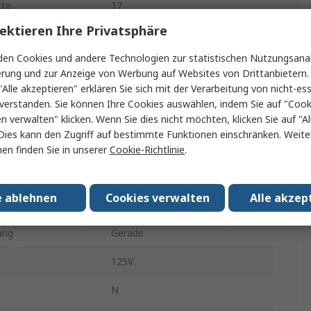
kte
17
ektieren Ihre Privatsphäre
Frontmontage
en Cookies und andere Technologien zur statistischen Nutzungsanal
M23
erung und zur Anzeige von Werbung auf Websites von Drittanbietern.
"Alle akzeptieren" erklären Sie sich mit der Verarbeitung von nicht-ess
8A
verstanden. Sie können Ihre Cookies auswählen, indem Sie auf "Cook
en verwalten" klicken. Wenn Sie dies nicht möchten, klicken Sie auf "Al
Buchse
Dies kann den Zugriff auf bestimmte Funktionen einschränken. Weite
Buchse
en finden Sie in unserer
Cookie-Richtlinie
.
IP67
e ablehnen
Cookies verwalten
Alle akzep
M23 PRO
ung
Gerade
125V
N