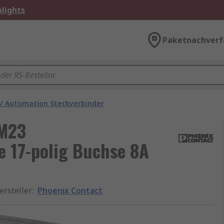
lights
Paketnachverf
 / Automation Steckverbinder
 M23
 17-polig Buchse 8A
ersteller
:
Phoenix Contact