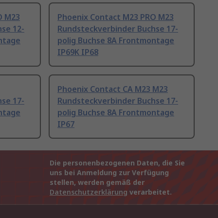
O M23
Phoenix Contact M23 PRO M23
se 12-
Rundsteckverbinder Buchse 17-
ntage
polig Buchse 8A Frontmontage
IP69K IP68
Phoenix Contact CA M23 M23
se 17-
Rundsteckverbinder Buchse 17-
ntage
polig Buchse 8A Frontmontage
IP67
Die personenbezogenen Daten, die Sie
uns bei Anmeldung zur Verfügung
stellen, werden gemäß der
Datenschutzerklärung
verarbeitet.