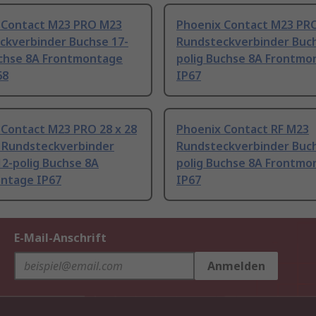
 Contact M23 PRO M23
Phoenix Contact M23 PR
ckverbinder Buchse 17-
Rundsteckverbinder Buch
uchse 8A Frontmontage
polig Buchse 8A Frontmo
68
IP67
 Contact M23 PRO 28 x 28
Phoenix Contact RF M23
Rundsteckverbinder
Rundsteckverbinder Buch
2-polig Buchse 8A
polig Buchse 8A Frontmo
ntage IP67
IP67
E-Mail-Anschrift
Anmelden