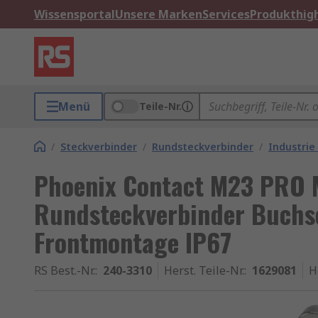
Wissensportal
Unsere Marken
Services
Produkthigh
Menü
Teile-Nr.
/
Steckverbinder
/
Rundsteckverbinder
/
Industrie
Phoenix Contact M23 PRO
Rundsteckverbinder Buchse
Frontmontage IP67
RS Best.-Nr.
:
240-3310
Herst. Teile-Nr.
:
1629081
H