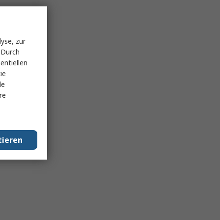
yse, zur
 Durch
entiellen
ie
le
re
tieren