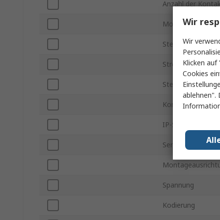
Anzahl der Konta
Wir resp
Montageart
Wir verwend
Steckergröße
Personalisi
Klicken auf 
Stromstärke
Cookies ein
Einstellung
Stecker / Buchse
ablehnen". 
Kontakt Gender
Information
IP-Schutzart
All
Serie
Montageausricht
Spannung
Kodierung