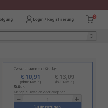
0
olgung
Login / Registrierung
Zwischensumme (1 Stück)*
€ 10,91
€ 13,09
(ohne MwSt.)
(inkl. MwSt.)
Add
Stück
to
Menge auswählen oder eingeben
Basket
Hinzufügen