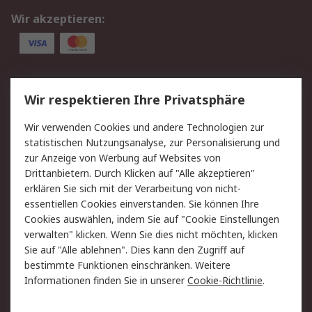
Wir akzeptieren:
Service
Wir respektieren Ihre Privatsphäre
Value Added Services
Lieferlösungen
Wir verwenden Cookies und andere Technologien zur
Rücksendung/Entsorgung
Kontakt
statistischen Nutzungsanalyse, zur Personalisierung und
Hilfe
zur Anzeige von Werbung auf Websites von
Drittanbietern. Durch Klicken auf "Alle akzeptieren"
Rechtliches
erklären Sie sich mit der Verarbeitung von nicht-
essentiellen Cookies einverstanden. Sie können Ihre
RS Verkaufs- und
Datenschutz
Cookies auswählen, indem Sie auf "Cookie Einstellungen
Lieferbedingungen
verwalten" klicken. Wenn Sie dies nicht möchten, klicken
Cookie-Richtlinie
Zahlungsbedingungen
Sie auf "Alle ablehnen". Dies kann den Zugriff auf
Impressum
Webseite Konditionen
bestimmte Funktionen einschränken. Weitere
Informationen finden Sie in unserer
Cookie-Richtlinie
.
Über RS