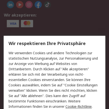
Wir akzeptieren:
Service
Wir respektieren Ihre Privatsphäre
Value Added Services
Lieferlösungen
Wir verwenden Cookies und andere Technologien zur
Rücksendung/Entsorgung
Kontakt
statistischen Nutzungsanalyse, zur Personalisierung und
Hilfe
zur Anzeige von Werbung auf Websites von
Drittanbietern. Durch Klicken auf "Alle akzeptieren"
Rechtliches
erklären Sie sich mit der Verarbeitung von nicht-
essentiellen Cookies einverstanden. Sie können Ihre
RS Verkaufs- und
Datenschutz
Cookies auswählen, indem Sie auf "Cookie Einstellungen
Lieferbedingungen
verwalten" klicken. Wenn Sie dies nicht möchten, klicken
Cookie-Richtlinie
Zahlungsbedingungen
Sie auf "Alle ablehnen". Dies kann den Zugriff auf
Impressum
Webseite Konditionen
bestimmte Funktionen einschränken. Weitere
Informationen finden Sie in unserer
Cookie-Richtlinie
.