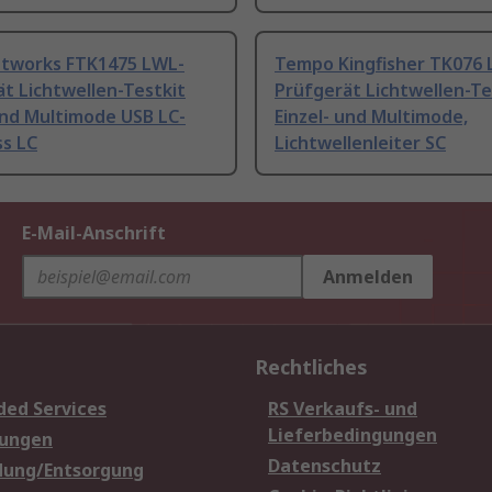
etworks FTK1475 LWL-
Tempo Kingfisher TK076 
t Lichtwellen-Testkit
Prüfgerät Lichtwellen-Te
und Multimode USB LC-
Einzel- und Multimode,
ss LC
Lichtwellenleiter SC
E-Mail-Anschrift
Anmelden
Rechtliches
ded Services
RS Verkaufs- und
Lieferbedingungen
sungen
Datenschutz
dung/Entsorgung