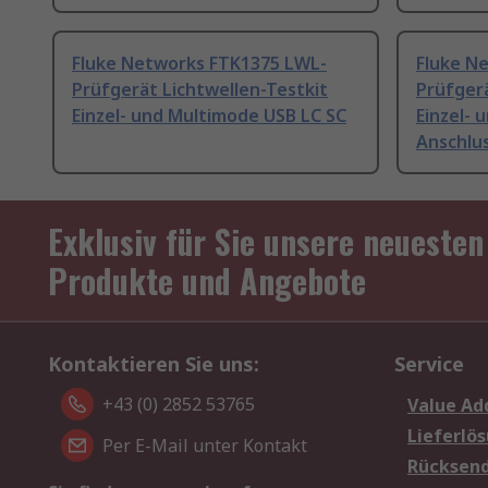
Fluke Networks FTK1375 LWL-
Fluke N
Prüfgerät Lichtwellen-Testkit
Prüfgerä
Einzel- und Multimode USB LC SC
Einzel- 
Anschlu
Exklusiv für Sie unsere neuesten
Produkte und Angebote
Kontaktieren Sie uns:
Service
+43 (0) 2852 53765
Value Ad
Lieferlö
Per E-Mail unter Kontakt
Rücksen