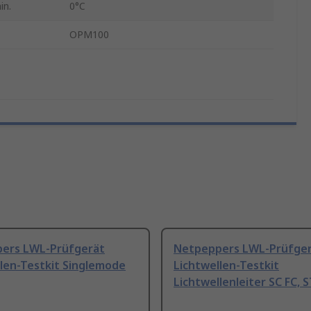
in.
0°C
OPM100
ers LWL-Prüfgerät
Netpeppers LWL-Prüfge
len-Testkit Singlemode
Lichtwellen-Testkit
Lichtwellenleiter SC FC, 