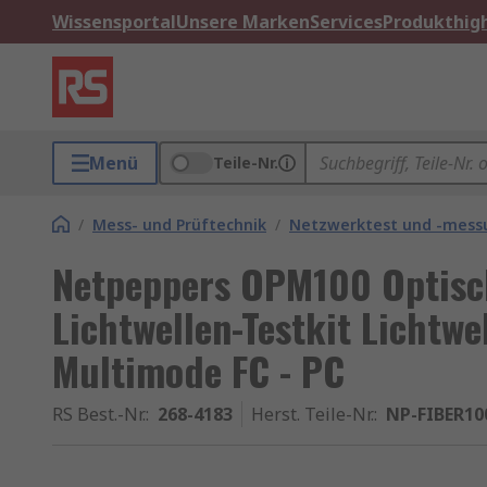
Wissensportal
Unsere Marken
Services
Produkthigh
Menü
Teile-Nr.
/
Mess- und Prüftechnik
/
Netzwerktest und -mess
Netpeppers OPM100 Optisc
Lichtwellen-Testkit Lichtwel
Multimode FC - PC
RS Best.-Nr.
:
268-4183
Herst. Teile-Nr.
:
NP-FIBER10