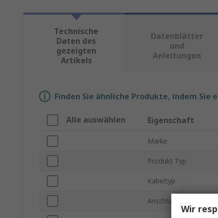
Technische
Datenblätter
Daten des
und
gezeigten
Anleitungen
Artikels
Finden Sie ähnliche Produkte, indem Sie 
Alle auswählen
Eigenschaft
Marke
Produkt Typ
Kabeltyp
Anschlusstyp
Wir resp