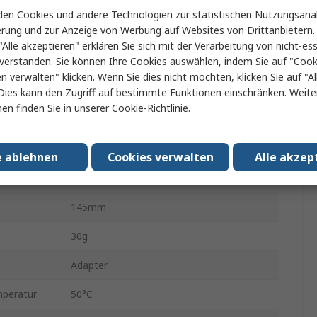
0.01 dB
en Cookies und andere Technologien zur statistischen Nutzungsanal
erung und zur Anzeige von Werbung auf Websites von Drittanbietern.
x.
6dBm
"Alle akzeptieren" erklären Sie sich mit der Verarbeitung von nicht-ess
verstanden. Sie können Ihre Cookies auswählen, indem Sie auf "Cook
Alkalisch
en verwalten" klicken. Wenn Sie dies nicht möchten, klicken Sie auf "Al
n.
-70dBm
Dies kann den Zugriff auf bestimmte Funktionen einschränken. Weite
en finden Sie in unserer
Cookie-Richtlinie
.
40h
5mm
e ablehnen
Cookies verwalten
Alle akzep
No
145mm
30g
Adapter
mperatur
50°C