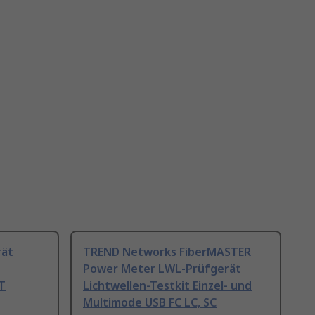
rät
TREND Networks FiberMASTER
Power Meter LWL-Prüfgerät
ST
Lichtwellen-Testkit Einzel- und
Multimode USB FC LC, SC