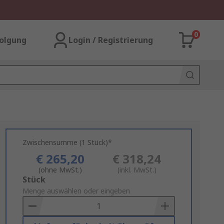
0
olgung
Login / Registrierung
Zwischensumme (1 Stück)*
€ 265,20
€ 318,24
(ohne MwSt.)
(inkl. MwSt.)
Add
Stück
to
Menge auswählen oder eingeben
Basket