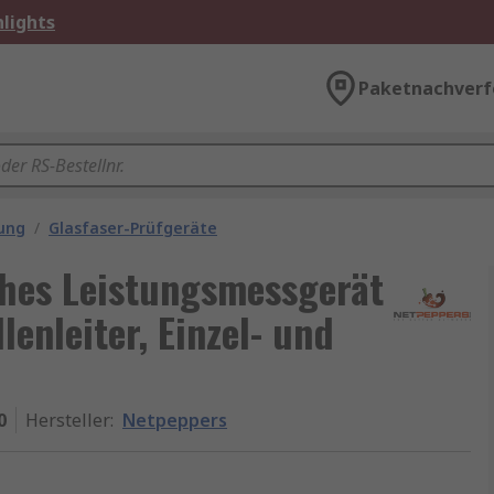
lights
Paketnachverf
ung
/
Glasfaser-Prüfgeräte
hes Leistungsmessgerät
lenleiter, Einzel- und
0
Hersteller
:
Netpeppers