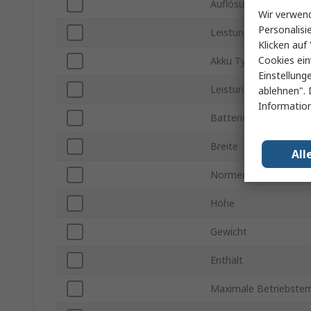
Auflösung
Wir verwend
Personalisi
Leistungsmessung ma
Klicken auf 
Cookies ein
Akku Typ
Einstellung
Leistungsmessung mi
ablehnen". 
Information
Batterielebensdauer
Breite
All
Normen/Zulassungen
Höhe
Gewicht
Enthält
Maximale Betriebste