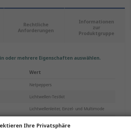
Informationen
Rechtliche
zur
Anforderungen
Produktgruppe
ein oder mehrere Eigenschaften auswählen.
Wert
Netpeppers
Lichtwellen-Testkit
Lichtwellenleiter, Einzel- und Multimode
FC - PC
ektieren Ihre Privatsphäre