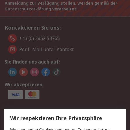
Anmeldung zur Verfügung stellen, werden gemäß der
Datenschutzerklärung
verarbeitet.
Kontaktieren Sie uns:
+43 (0) 2852 53765
Per E-Mail unter Kontakt
Sie finden uns auch auf:
Wir akzeptieren:
Service
Wir respektieren Ihre Privatsphäre
Value Added Services
Lieferlösungen
Wir verwenden Cookies und andere Technologien zur