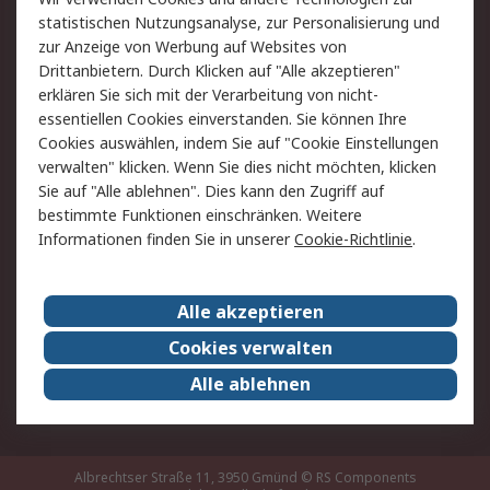
Rücksendung/Entsorgung
Kontakt
statistischen Nutzungsanalyse, zur Personalisierung und
Hilfe
zur Anzeige von Werbung auf Websites von
Drittanbietern. Durch Klicken auf "Alle akzeptieren"
Rechtliches
erklären Sie sich mit der Verarbeitung von nicht-
essentiellen Cookies einverstanden. Sie können Ihre
RS Verkaufs- und
Datenschutz
Cookies auswählen, indem Sie auf "Cookie Einstellungen
Lieferbedingungen
verwalten" klicken. Wenn Sie dies nicht möchten, klicken
Cookie-Richtlinie
Zahlungsbedingungen
Sie auf "Alle ablehnen". Dies kann den Zugriff auf
Impressum
Webseite Konditionen
bestimmte Funktionen einschränken. Weitere
Informationen finden Sie in unserer
Cookie-Richtlinie
.
Über RS
Alle akzeptieren
Unternehmen
RS weltweit
Karriere bei RS
Nachhaltigkeit
Cookies verwalten
Qualität/Zertifikate
Presse-Center
Alle ablehnen
Event-Center
Albrechtser Straße 11, 3950 Gmünd
© RS Components