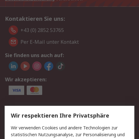
Kontaktieren Sie uns:
+43 (0) 2852 53765
Per E-Mail unter Kontakt
Sie finden uns auch auf:
Wir akzeptieren:
Service
Wir respektieren Ihre Privatsphäre
Value Added Services
Lieferlösungen
Wir verwenden Cookies und andere Technologien zur
Rücksendung/Entsorgung
Kontakt
statistischen Nutzungsanalyse, zur Personalisierung und
Hilfe