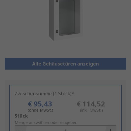
Alle Gehäusetüren anzeigen
Zwischensumme (1 Stück)*
€ 95,43
€ 114,52
(ohne MwSt.)
(inkl. MwSt.)
Add
Stück
to
Menge auswählen oder eingeben
Basket