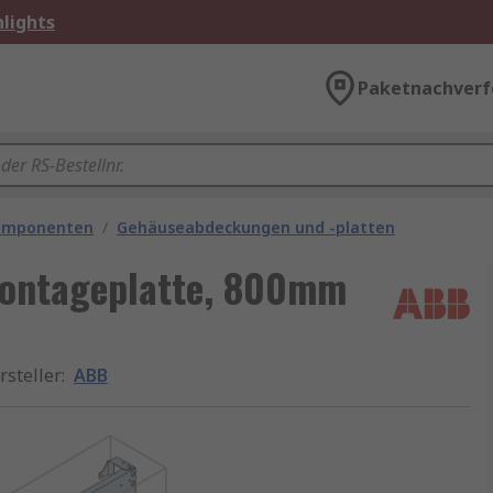
lights
Paketnachverf
omponenten
/
Gehäuseabdeckungen und -platten
Montageplatte, 800mm
rsteller
:
ABB