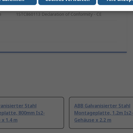
Is2-Gehäuse
n
1STC860113 Declaration of Conformity - CE
anisierter Stahl
ABB Galvanisierter Stahl
platte, 800mm Is2-
Montageplatte, 1.2m Is2-
 x 1.4 m
Gehäuse x 2.2 m