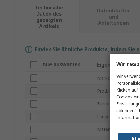
Technische
Datenblätter
Daten des
und
gezeigten
Anleitungen
Artikels
Finden Sie ähnliche Produkte, indem Sie 
Wir resp
Alle auswählen
Eigenschaft
Wir verwend
Marke
Personalisi
Klicken auf 
Produkt Typ
Cookies ein
Einstellung
Breite
ablehnen". 
Länge
Information
Material
All