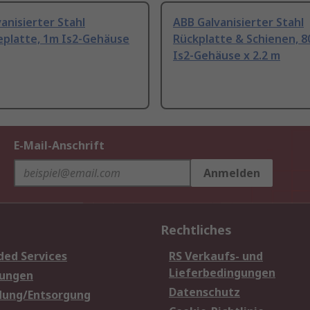
anisierter Stahl
ABB Galvanisierter Stahl
platte, 1m Is2-Gehäuse
Rückplatte & Schienen, 
Is2-Gehäuse x 2.2 m
E-Mail-Anschrift
Anmelden
Rechtliches
ded Services
RS Verkaufs- und
Lieferbedingungen
sungen
Datenschutz
dung/Entsorgung