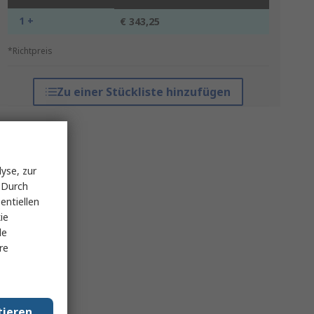
1 +
€ 343,25
*Richtpreis
Zu einer Stückliste hinzufügen
yse, zur
 Durch
entiellen
ie
le
re
tieren