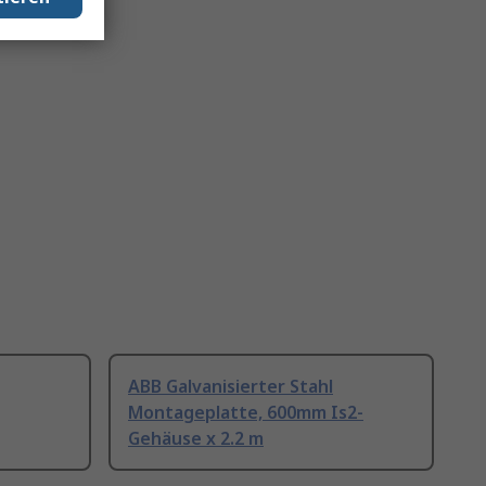
ABB Galvanisierter Stahl
Montageplatte, 600mm Is2-
Gehäuse x 2.2 m