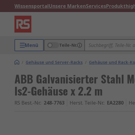
Wissensportal
Unsere Marken
Services
Produkthigh
Menü
Teile-Nr.
/
Gehäuse und Server-Racks
/
Gehäuse und Rack-K
ABB Galvanisierter Stahl 
Is2-Gehäuse x 2.2 m
RS Best.-Nr.
:
248-7763
Herst. Teile-Nr.
:
EA2280
He