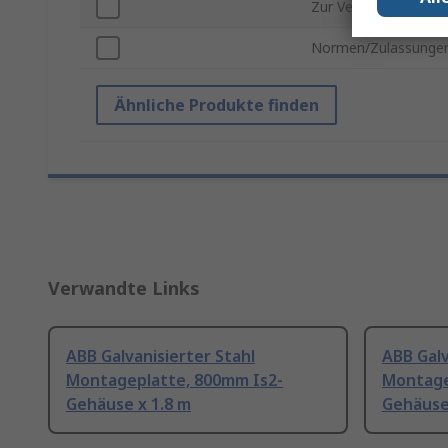
Zur Verwendung mit
Normen/Zulassunge
Ähnliche Produkte finden
Verwandte Links
ABB Galvanisierter Stahl
ABB Galv
Montageplatte, 800mm Is2-
Montage
Gehäuse x 1.8 m
Gehäuse