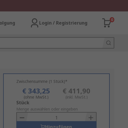
0
olgung
Login / Registrierung
Zwischensumme (1 Stück)*
€ 343,25
€ 411,90
(ohne MwSt.)
(inkl. MwSt.)
Add
Stück
to
Menge auswählen oder eingeben
Basket
Hinzufügen