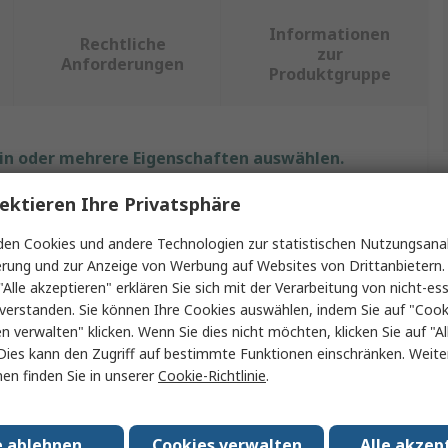
Informationen
Rechtliche
zur
Anforderungen
Produktgruppe
ein oder mehrere Eigenschaften auswählen.
ektieren Ihre Privatsphäre
Wert
en Cookies und andere Technologien zur statistischen Nutzungsanal
ABB
erung und zur Anzeige von Werbung auf Websites von Drittanbietern.
"Alle akzeptieren" erklären Sie sich mit der Verarbeitung von nicht-ess
Montageplatte
verstanden. Sie können Ihre Cookies auswählen, indem Sie auf "Cook
en verwalten" klicken. Wenn Sie dies nicht möchten, klicken Sie auf "Al
800mm
Dies kann den Zugriff auf bestimmte Funktionen einschränken. Weite
2.2m
en finden Sie in unserer
Cookie-Richtlinie
.
Galvanisierter Stahl
e ablehnen
Cookies verwalten
Alle akzep