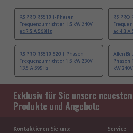
RS PRO RS510 1-Phasen
RS PRO 
Frequenzumrichter 1.5 kW 240V
Frequen
ac 7.5 A 599Hz
ac 4.3 A
RS PRO RS510-S20 1-Phasen
Allen Br
Frequenzumrichter 1.5 kW 230V
Phasen 
13.5 A 599Hz
kW 240V
Exklusiv für Sie unsere neuesten
Produkte und Angebote
Kontaktieren Sie uns:
Service