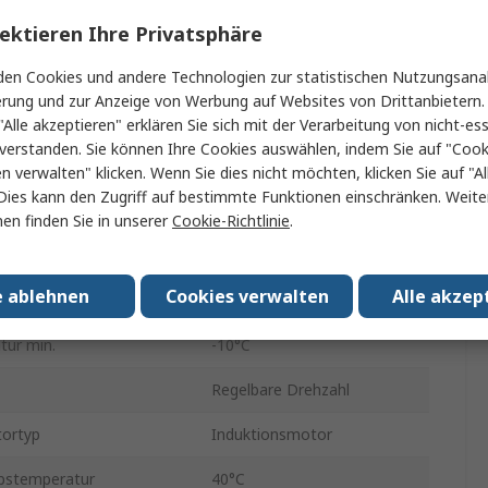
ektieren Ihre Privatsphäre
RS510
en Cookies und andere Technologien zur statistischen Nutzungsanal
DIN-Hutschiene
erung und zur Anzeige von Werbung auf Websites von Drittanbietern.
IP20
"Alle akzeptieren" erklären Sie sich mit der Verarbeitung von nicht-ess
verstanden. Sie können Ihre Cookies auswählen, indem Sie auf "Cook
72mm
en verwalten" klicken. Wenn Sie dies nicht möchten, klicken Sie auf "Al
Dies kann den Zugriff auf bestimmte Funktionen einschränken. Weite
rgungsspannung
200V
en finden Sie in unserer
Cookie-Richtlinie
.
nz
599Hz
e ablehnen
Cookies verwalten
Alle akzep
rgungsspannung
240V ac
tur min.
-10°C
Regelbare Drehzahl
tortyp
Induktionsmotor
bstemperatur
40°C