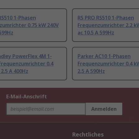
RS510 1-Phasen
RS PRO RS510 1-Phasen
zumrichter 0.75 kW 240V
Frequenzumrichter 2.2 k
 599Hz
ac 10.5 A 599Hz
adley PowerFlex 4M 1-
Parker AC10 1-Phasen
Frequenzumrichter 0.4
Frequenzumrichter 0.4 k
 2.5 A 400Hz
2.5 A 590Hz
E-Mail-Anschrift
Anmelden
Rechtliches