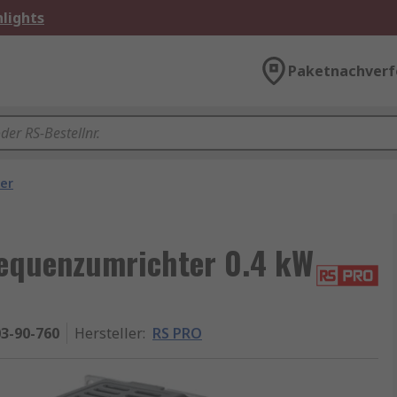
lights
Paketnachverf
er
equenzumrichter 0.4 kW
3-90-760
Hersteller
:
RS PRO