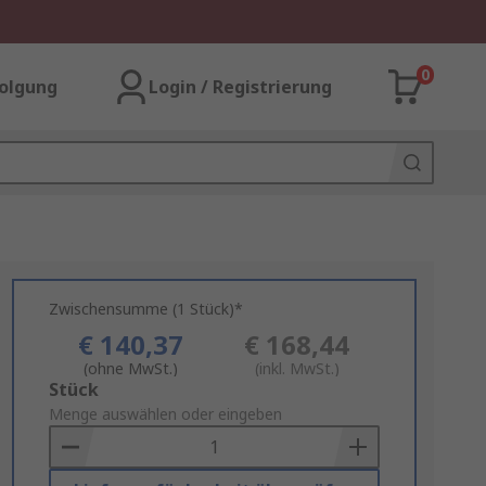
0
olgung
Login / Registrierung
Zwischensumme (1 Stück)*
€ 140,37
€ 168,44
(ohne MwSt.)
(inkl. MwSt.)
Add
Stück
to
Menge auswählen oder eingeben
Basket