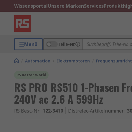
Wissensportal
Unsere Marken
Services
Produkthigh
Menü
Teile-Nr.
/
Automation
/
Elektromotoren
/
Frequenzumricht
RS Better World
RS PRO RS510 1-Phasen Fr
240V ac 2.6 A 599Hz
RS Best.-Nr.
:
122-3410
Distrelec-Artikelnummer
:
30