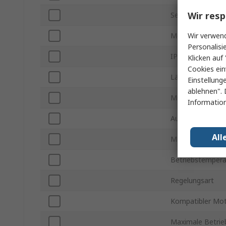
Wir resp
Serie
Wir verwend
Montageart
Personalisi
IP-Schutzart
Klicken auf 
Cookies ein
Länge
Einstellung
ablehnen". 
Minimale Verso
Information
Ausgangsfreque
All
Maximale Verso
Betriebstempera
Regelungsart
Kompatibler Mo
Maximale Betrie