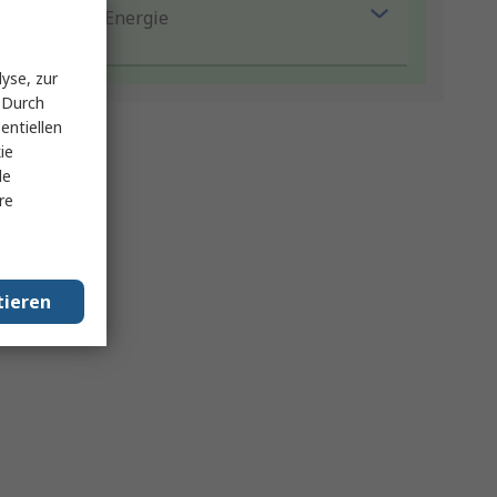
Spart Energie
yse, zur
 Durch
entiellen
ie
le
re
tieren