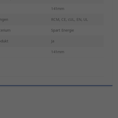
141mm
ngen
RCM, CE, cUL, EN, UL
terium
Spart Energie
odukt
Ja
141mm