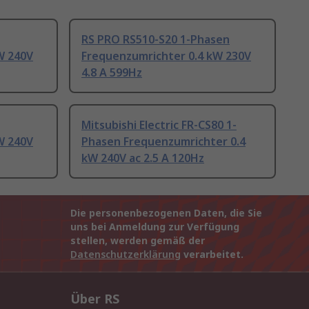
RS PRO RS510-S20 1-Phasen
W 240V
Frequenzumrichter 0.4 kW 230V
4.8 A 599Hz
Mitsubishi Electric FR-CS80 1-
W 240V
Phasen Frequenzumrichter 0.4
kW 240V ac 2.5 A 120Hz
Die personenbezogenen Daten, die Sie
uns bei Anmeldung zur Verfügung
stellen, werden gemäß der
Datenschutzerklärung
verarbeitet.
Über RS