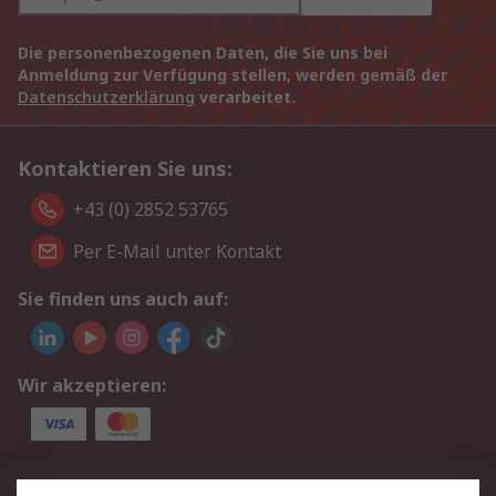
Die personenbezogenen Daten, die Sie uns bei
Anmeldung zur Verfügung stellen, werden gemäß der
Datenschutzerklärung
verarbeitet.
Kontaktieren Sie uns:
+43 (0) 2852 53765
Per E-Mail unter Kontakt
Sie finden uns auch auf:
Wir akzeptieren:
Service