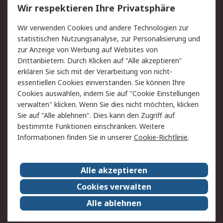
Wir respektieren Ihre Privatsphäre
Value Added Services
Lieferlösungen
Wir verwenden Cookies und andere Technologien zur
Rücksendung/Entsorgung
Kontakt
statistischen Nutzungsanalyse, zur Personalisierung und
Hilfe
zur Anzeige von Werbung auf Websites von
Drittanbietern. Durch Klicken auf "Alle akzeptieren"
Rechtliches
erklären Sie sich mit der Verarbeitung von nicht-
essentiellen Cookies einverstanden. Sie können Ihre
RS Verkaufs- und
Datenschutz
Cookies auswählen, indem Sie auf "Cookie Einstellungen
Lieferbedingungen
verwalten" klicken. Wenn Sie dies nicht möchten, klicken
Cookie-Richtlinie
Zahlungsbedingungen
Sie auf "Alle ablehnen". Dies kann den Zugriff auf
Impressum
Webseite Konditionen
bestimmte Funktionen einschränken. Weitere
Informationen finden Sie in unserer
Cookie-Richtlinie
.
Über RS
Alle akzeptieren
Unternehmen
RS weltweit
Karriere bei RS
Nachhaltigkeit
Cookies verwalten
Qualität/Zertifikate
Presse-Center
Alle ablehnen
Event-Center