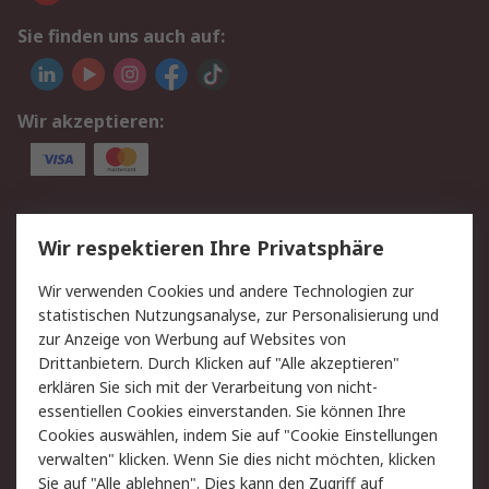
Sie finden uns auch auf:
Wir akzeptieren:
Service
Wir respektieren Ihre Privatsphäre
Value Added Services
Lieferlösungen
Wir verwenden Cookies und andere Technologien zur
Rücksendung/Entsorgung
Kontakt
statistischen Nutzungsanalyse, zur Personalisierung und
Hilfe
zur Anzeige von Werbung auf Websites von
Drittanbietern. Durch Klicken auf "Alle akzeptieren"
Rechtliches
erklären Sie sich mit der Verarbeitung von nicht-
essentiellen Cookies einverstanden. Sie können Ihre
RS Verkaufs- und
Datenschutz
Cookies auswählen, indem Sie auf "Cookie Einstellungen
Lieferbedingungen
verwalten" klicken. Wenn Sie dies nicht möchten, klicken
Cookie-Richtlinie
Zahlungsbedingungen
Sie auf "Alle ablehnen". Dies kann den Zugriff auf