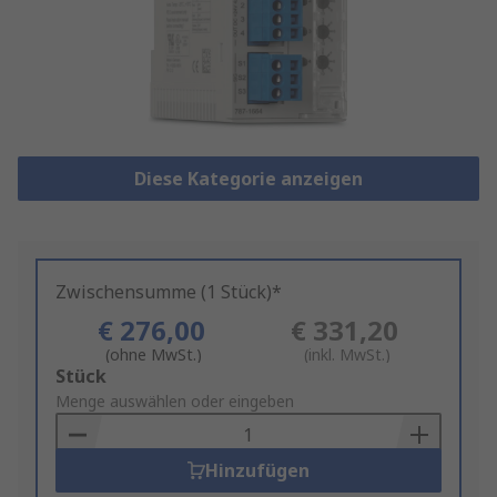
Diese Kategorie anzeigen
Zwischensumme (1 Stück)*
€ 276,00
€ 331,20
(ohne MwSt.)
(inkl. MwSt.)
Add
Stück
to
Menge auswählen oder eingeben
Basket
Hinzufügen