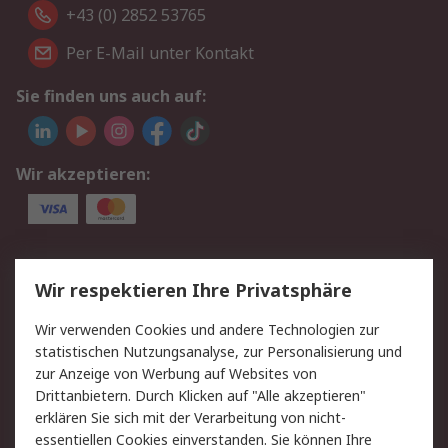
+43 (0) 2852 53765
Per E-Mail unter Kontakt
Sie finden uns auch auf:
Wir akzeptieren:
Service
Wir respektieren Ihre Privatsphäre
Value Added Services
Lieferlösungen
Wir verwenden Cookies und andere Technologien zur
Rücksendung/Entsorgung
Kontakt
statistischen Nutzungsanalyse, zur Personalisierung und
Hilfe
zur Anzeige von Werbung auf Websites von
Drittanbietern. Durch Klicken auf "Alle akzeptieren"
Rechtliches
erklären Sie sich mit der Verarbeitung von nicht-
essentiellen Cookies einverstanden. Sie können Ihre