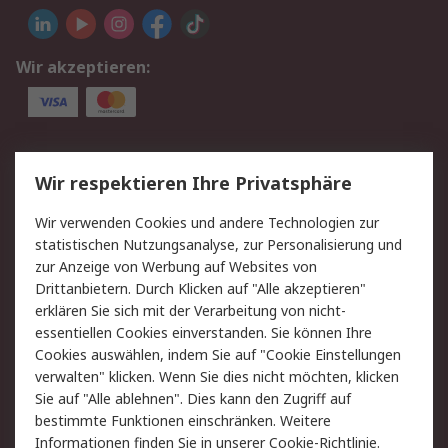
Wir akzeptieren:
Service
Wir respektieren Ihre Privatsphäre
Value Added Services
Lieferlösungen
Wir verwenden Cookies und andere Technologien zur
Rücksendung/Entsorgung
Kontakt
statistischen Nutzungsanalyse, zur Personalisierung und
Hilfe
zur Anzeige von Werbung auf Websites von
Drittanbietern. Durch Klicken auf "Alle akzeptieren"
Rechtliches
erklären Sie sich mit der Verarbeitung von nicht-
essentiellen Cookies einverstanden. Sie können Ihre
RS Verkaufs- und
Datenschutz
Cookies auswählen, indem Sie auf "Cookie Einstellungen
Lieferbedingungen
verwalten" klicken. Wenn Sie dies nicht möchten, klicken
Cookie-Richtlinie
Zahlungsbedingungen
Sie auf "Alle ablehnen". Dies kann den Zugriff auf
Impressum
Webseite Konditionen
bestimmte Funktionen einschränken. Weitere
Informationen finden Sie in unserer
Cookie-Richtlinie
.