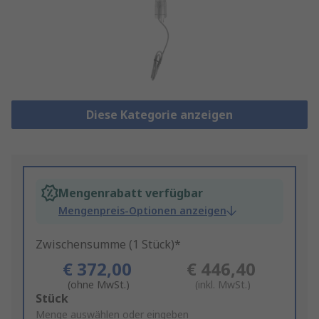
Diese Kategorie anzeigen
Mengenrabatt verfügbar
Mengenpreis-Optionen anzeigen
Zwischensumme (1 Stück)*
€ 372,00
€ 446,40
(ohne MwSt.)
(inkl. MwSt.)
Add
Stück
to
Menge auswählen oder eingeben