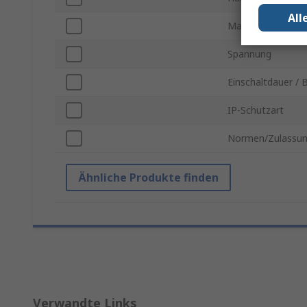
All
Maximale Geschwi
Spannung
Einschaltdauer / 
IP-Schutzart
Normen/Zulassu
Ähnliche Produkte finden
Verwandte Links