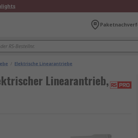
lights
Paketnachverf
iebe
/
Elektrische Linearantriebe
trischer Linearantrieb,