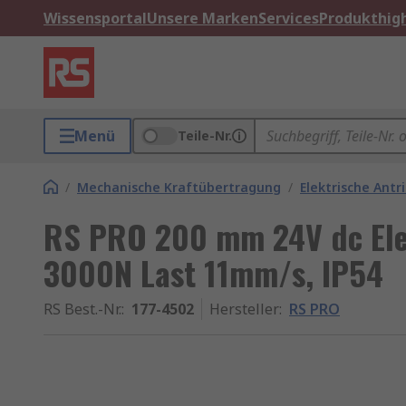
Wissensportal
Unsere Marken
Services
Produkthigh
Menü
Teile-Nr.
/
Mechanische Kraftübertragung
/
Elektrische Antr
RS PRO 200 mm 24V dc Elek
3000N Last 11mm/s, IP54
RS Best.-Nr.
:
177-4502
Hersteller
:
RS PRO