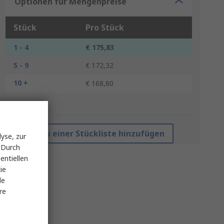
Optionen für Mengenpreise
Stück
Pro Stück
1 - 4
€ 175,83
5 - 9
€ 172,32
10 +
€ 168,80
*Richtpreis
Zu einer Stückliste hinzufügen
yse, zur
 Durch
entiellen
ie
le
re