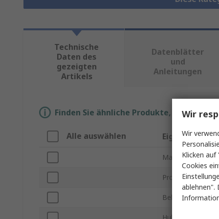
Technische
Datenblätter
Daten des
und
gezeigten
Anleitungen
Artikels
Finden Sie ähnliche Produkte, indem Sie 
Wir resp
Wir verwend
Alle auswählen
Eigenschaft
Personalisi
Klicken auf 
Marke
Cookies ein
Einstellung
Produkt Typ
ablehnen". 
Belastung max.
Information
Hublänge