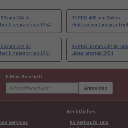
150 mm 24V dc
RS PRO 400 mm 24V dc
cher Linearantrieb IP54
Elektrischer Linearantrie
100 mm 24V dc
RS PRO 50 mm 24V dc Elek
cher Linearantrieb IP54
Linearantrieb IP54
E-Mail-Anschrift
Anmelden
Rechtliches
ded Services
RS Verkaufs- und