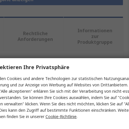
Informationen
Rechtliche
zur
Anforderungen
Produktgruppe
ein oder mehrere Eigenschaften auswählen.
ektieren Ihre Privatsphäre
en Cookies und andere Technologien zur statistischen Nutzungsanal
Wert
erung und zur Anzeige von Werbung auf Websites von Drittanbietern.
"Alle akzeptieren" erklären Sie sich mit der Verarbeitung von nicht-ess
RS PRO
verstanden. Sie können Ihre Cookies auswählen, indem Sie auf "Cook
en verwalten" klicken. Wenn Sie dies nicht möchten, klicken Sie auf "Al
Elektrischer Linearantrieb
Dies kann den Zugriff auf bestimmte Funktionen einschränken. Weite
3000N
en finden Sie in unserer
Cookie-Richtlinie
.
200mm