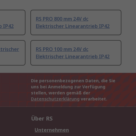
RS PRO 800 mm 24V dc
b IP42
Elektrischer Linearantrieb IP42
trischer
RS PRO 100 mm 24V dc
Elektrischer Linearantrieb IP42
Die personenbezogenen Daten, die Sie
uns bei Anmeldung zur Verfügung
stellen, werden gemäß der
Datenschutzerklärung
verarbeitet.
Über RS
Unternehmen