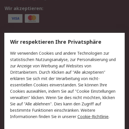
Wir akzeptieren:
Service
Wir respektieren Ihre Privatsphäre
Value Added Services
Lieferlösungen
Wir verwenden Cookies und andere Technologien zur
Rücksendung/Entsorgung
Kontakt
statistischen Nutzungsanalyse, zur Personalisierung und
Hilfe
zur Anzeige von Werbung auf Websites von
Drittanbietern. Durch Klicken auf "Alle akzeptieren"
Rechtliches
erklären Sie sich mit der Verarbeitung von nicht-
essentiellen Cookies einverstanden. Sie können Ihre
RS Verkaufs- und
Datenschutz
Cookies auswählen, indem Sie auf "Cookie Einstellungen
Lieferbedingungen
verwalten" klicken. Wenn Sie dies nicht möchten, klicken
Cookie-Richtlinie
Zahlungsbedingungen
Sie auf "Alle ablehnen". Dies kann den Zugriff auf
Impressum
Webseite Konditionen
bestimmte Funktionen einschränken. Weitere
Informationen finden Sie in unserer
Cookie-Richtlinie
.
Über RS