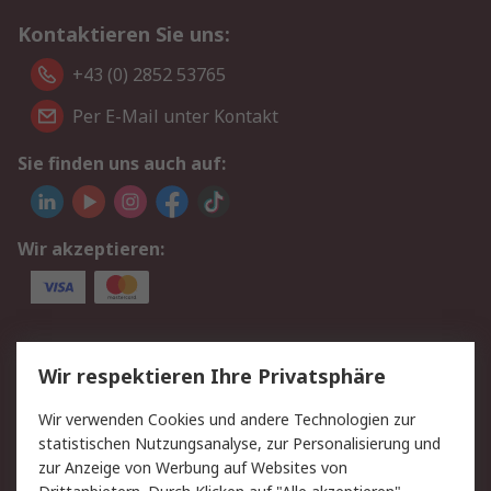
Kontaktieren Sie uns:
+43 (0) 2852 53765
Per E-Mail unter Kontakt
Sie finden uns auch auf:
Wir akzeptieren:
Service
Wir respektieren Ihre Privatsphäre
Value Added Services
Lieferlösungen
Wir verwenden Cookies und andere Technologien zur
Rücksendung/Entsorgung
Kontakt
statistischen Nutzungsanalyse, zur Personalisierung und
Hilfe
zur Anzeige von Werbung auf Websites von