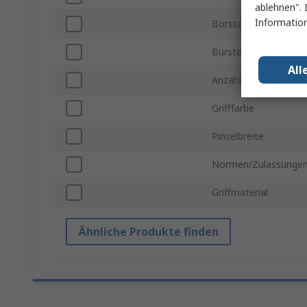
ablehnen". 
Information
Borstenlänge
Bürstentiefe
All
Anzahl der Reihen
Grifffarbe
Pinselbreite
Normen/Zulassunge
Griffmaterial
Ähnliche Produkte finden