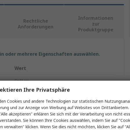
Informationen
Rechtliche
zur
Anforderungen
Produktgruppe
ein oder mehrere Eigenschaften auswählen.
Wert
Cottam
ektieren Ihre Privatsphäre
Drahtbürste
en Cookies und andere Technologien zur statistischen Nutzungsanal
Strapazierfähige Bürste
erung und zur Anzeige von Werbung auf Websites von Drittanbietern.
"Alle akzeptieren" erklären Sie sich mit der Verarbeitung von nicht-ess
Technik, Allgemeine Reinigung, Rostentferner
verstanden. Sie können Ihre Cookies auswählen, indem Sie auf "Cook
en verwalten" klicken. Wenn Sie dies nicht möchten, klicken Sie auf "Al
Stahl