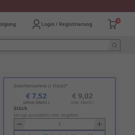
0
olgung
Login / Registrierung
Zwischensumme (1 Stück)*
€ 7,52
€ 9,02
(ohne MwSt.)
(inkl. MwSt.)
Add
Stück
to
Menge auswählen oder eingeben
Basket