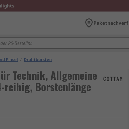
lights
Paketnachverf
nd Pinsel
/
Drahtbürsten
ür Technik, Allgemeine
4-reihig, Borstenlänge