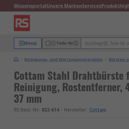
Wissensportal
Unsere Marken
Services
Produkthigh
Menü
Teile-Nr.
/
Reinigungs- und Wartungsmaterialien
/
Bürsten u
Cottam Stahl Drahtbürste f
Reinigung, Rostentferner, 
37 mm
RS Best.-Nr.
:
822-614
Hersteller
:
Cottam