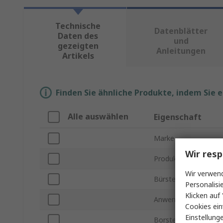
Technische
Datenblätter
Daten des
und
gezeigten
Anleitungen
Artikels
Finden Sie ähnliche Produkte, indem Sie 
Alle auswählen
Eigenschaft
Marke
Wir resp
Produkt Typ
Wir verwend
Bürstentyp
Personalisi
Klicken auf 
Anwendung
Cookies ein
Einstellung
Borstenmaterial