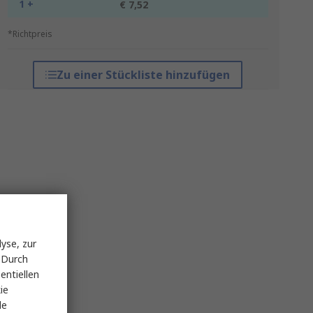
1 +
€ 7,52
*Richtpreis
Zu einer Stückliste hinzufügen
yse, zur
 Durch
entiellen
ie
le