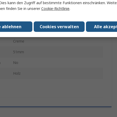
Dies kann den Zugriff auf bestimmte Funktionen einschränken. Weite
en finden Sie in unserer
Cookie-Richtlinie
.
37mm
290mm
e ablehnen
Cookies verwalten
Alle akzep
4
Creme
51mm
n
No
Holz