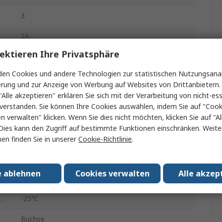
3
2A
ektieren Ihre Privatsphäre
Frontplattenmontage
en Cookies und andere Technologien zur statistischen Nutzungsanal
Standard
erung und zur Anzeige von Werbung auf Websites von Drittanbietern.
"Alle akzeptieren" erklären Sie sich mit der Verarbeitung von nicht-ess
Buchse
verstanden. Sie können Ihre Cookies auswählen, indem Sie auf "Cook
en verwalten" klicken. Wenn Sie dies nicht möchten, klicken Sie auf "Al
Verriegelbar
Dies kann den Zugriff auf bestimmte Funktionen einschränken. Weite
Gerade
en finden Sie in unserer
Cookie-Richtlinie
.
34, 34V ac
e ablehnen
Cookies verwalten
Alle akzep
Lot
.
-25°C
Buchse