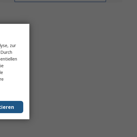
yse, zur
 Durch
entiellen
ie
le
re
tieren