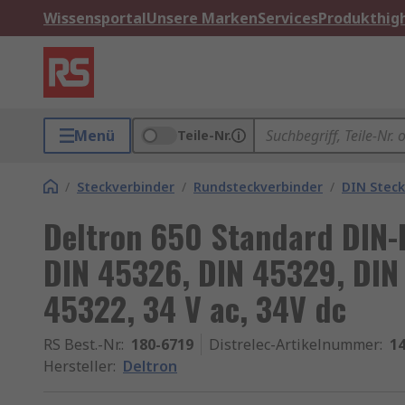
Wissensportal
Unsere Marken
Services
Produkthigh
Menü
Teile-Nr.
/
Steckverbinder
/
Rundsteckverbinder
/
DIN Steck
Deltron 650 Standard DIN-
DIN 45326, DIN 45329, DIN
45322, 34 V ac, 34V dc
RS Best.-Nr.
:
180-6719
Distrelec-Artikelnummer
:
14
Hersteller
:
Deltron