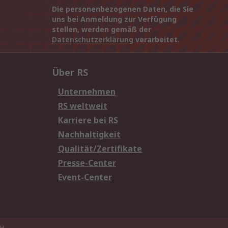
Die personenbezogenen Daten, die Sie
uns bei Anmeldung zur Verfügung
stellen, werden gemäß der
Datenschutzerklärung
verarbeitet.
Über RS
Unternehmen
RS weltweit
Karriere bei RS
Nachhaltigkeit
Qualität/Zertifikate
Presse-Center
Event-Center
H.,