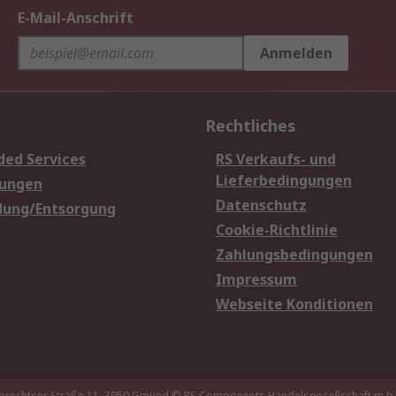
E-Mail-Anschrift
Anmelden
Rechtliches
ded Services
RS Verkaufs- und
Lieferbedingungen
sungen
Datenschutz
dung/Entsorgung
Cookie-Richtlinie
Zahlungsbedingungen
Impressum
Webseite Konditionen
brechtser Straße 11, 3950 Gmünd
© RS Components Handelsgesellschaft m.b.