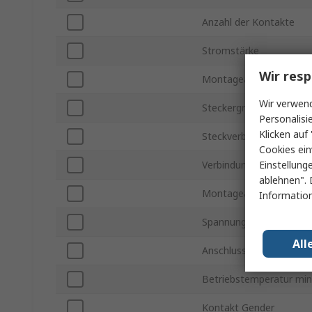
Anzahl der Kontakte
Stromstärke
Wir resp
Montageart
Wir verwend
Steckergröße
Personalisi
Klicken auf 
Steckverbinder Gender
Cookies ein
Einstellung
Verbindungstyp
ablehnen". 
Montageausrichtung
Information
Spannung
All
Anschlusstyp
Betriebstemperatur min
Kontakt Gender