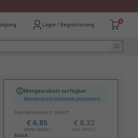
0
olgung
Login / Registrierung
Mengenrabatt verfügbar
Mengenpreis-Optionen anzeigen
Zwischensumme (1 Stück)*
€ 6,85
€ 8,22
(ohne MwSt.)
(inkl. MwSt.)
Add
Stück