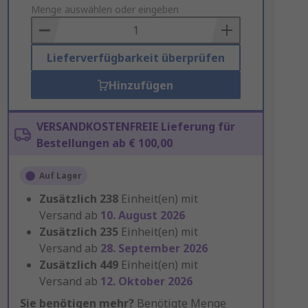
to
Menge auswählen oder eingeben
Basket
Lieferverfügbarkeit überprüfen
Hinzufügen
VERSANDKOSTENFREIE Lieferung für
Bestellungen ab € 100,00
Auf Lager
Zusätzlich
238
Einheit(en) mit
Versand ab
10. August 2026
Zusätzlich
235
Einheit(en) mit
Versand ab
28. September 2026
Zusätzlich
449
Einheit(en) mit
Versand ab
12. Oktober 2026
Sie benötigen mehr?
Benötigte Menge