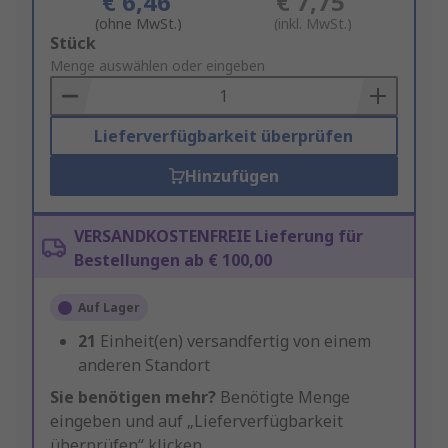
€ 6,46
€ 7,75
(ohne MwSt.)
(inkl. MwSt.)
Add
Stück
to
Menge auswählen oder eingeben
Basket
Lieferverfügbarkeit überprüfen
Hinzufügen
VERSANDKOSTENFREIE Lieferung für
Bestellungen ab € 100,00
Auf Lager
21
Einheit(en) versandfertig von einem
anderen Standort
Sie benötigen mehr?
Benötigte Menge
eingeben und auf „Lieferverfügbarkeit
überprüfen“ klicken.