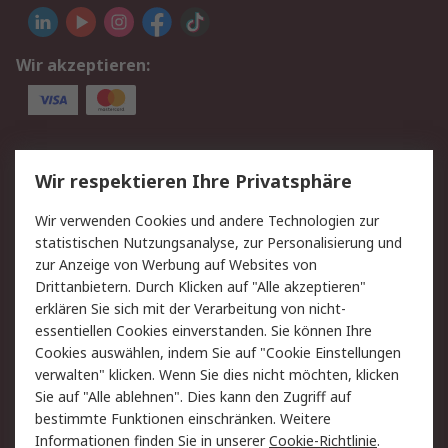
Wir akzeptieren:
Service
Wir respektieren Ihre Privatsphäre
Value Added Services
Lieferlösungen
Wir verwenden Cookies und andere Technologien zur
Rücksendung/Entsorgung
Kontakt
statistischen Nutzungsanalyse, zur Personalisierung und
Hilfe
zur Anzeige von Werbung auf Websites von
Drittanbietern. Durch Klicken auf "Alle akzeptieren"
Rechtliches
erklären Sie sich mit der Verarbeitung von nicht-
essentiellen Cookies einverstanden. Sie können Ihre
RS Verkaufs- und
Datenschutz
Cookies auswählen, indem Sie auf "Cookie Einstellungen
Lieferbedingungen
verwalten" klicken. Wenn Sie dies nicht möchten, klicken
Cookie-Richtlinie
Zahlungsbedingungen
Sie auf "Alle ablehnen". Dies kann den Zugriff auf
Impressum
Webseite Konditionen
bestimmte Funktionen einschränken. Weitere
Informationen finden Sie in unserer
Cookie-Richtlinie
.