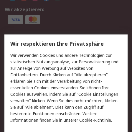
Wir akzeptieren:
Service
Wir respektieren Ihre Privatsphäre
Value Added Services
Lieferlösungen
Wir verwenden Cookies und andere Technologien zur
Rücksendung/Entsorgung
Kontakt
statistischen Nutzungsanalyse, zur Personalisierung und
Hilfe
zur Anzeige von Werbung auf Websites von
Drittanbietern. Durch Klicken auf "Alle akzeptieren"
Rechtliches
erklären Sie sich mit der Verarbeitung von nicht-
essentiellen Cookies einverstanden. Sie können Ihre
RS Verkaufs- und
Datenschutz
Cookies auswählen, indem Sie auf "Cookie Einstellungen
Lieferbedingungen
verwalten" klicken. Wenn Sie dies nicht möchten, klicken
Cookie-Richtlinie
Zahlungsbedingungen
Sie auf "Alle ablehnen". Dies kann den Zugriff auf
Impressum
Webseite Konditionen
bestimmte Funktionen einschränken. Weitere
Informationen finden Sie in unserer
Cookie-Richtlinie
.
Über RS