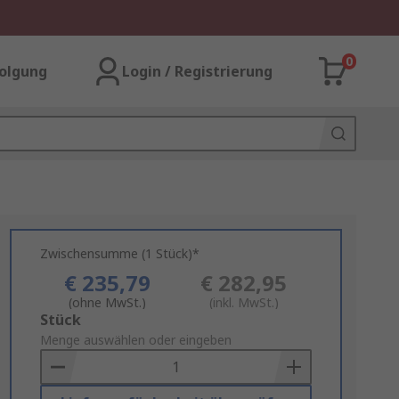
0
olgung
Login / Registrierung
Zwischensumme (1 Stück)*
€ 235,79
€ 282,95
(ohne MwSt.)
(inkl. MwSt.)
Add
Stück
to
Menge auswählen oder eingeben
Basket