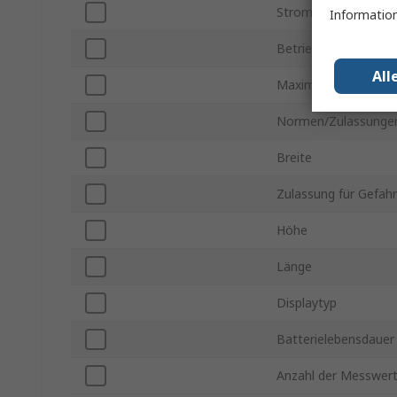
Stromversorgung
Information
Betriebstemperatur 
All
Maximale Betriebst
Normen/Zulassunge
Breite
Zulassung für Gefah
Höhe
Länge
Displaytyp
Batterielebensdauer
Anzahl der Messwert