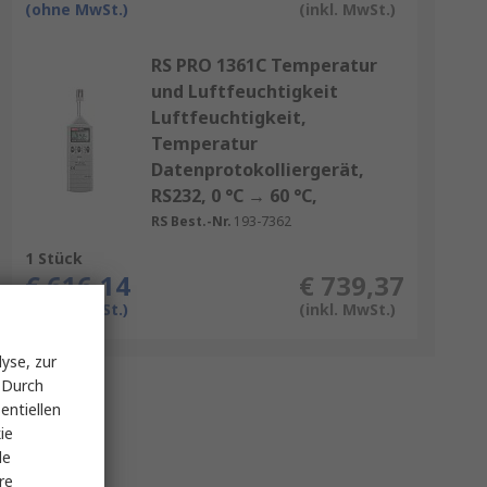
(ohne MwSt.)
(inkl. MwSt.)
RS PRO 1361C Temperatur
und Luftfeuchtigkeit
Luftfeuchtigkeit,
Temperatur
Datenprotokolliergerät,
RS232, 0 °C → 60 °C,
RS Best.-Nr.
193-7362
1 Stück
€ 616,14
€ 739,37
(ohne MwSt.)
(inkl. MwSt.)
yse, zur
 Durch
entiellen
ie
le
re