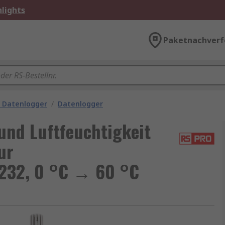
lights
Paketnachverf
 Datenlogger
/
Datenlogger
nd Luftfeuchtigkeit
ur
S232, 0 °C → 60 °C