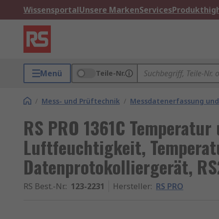
Wissensportal
Unsere Marken
Services
Produkthigh
Menü
Teile-Nr.
/
Mess- und Prüftechnik
/
Messdatenerfassung und
RS PRO 1361C Temperatur u
Luftfeuchtigkeit, Temperat
Datenprotokolliergerät, R
RS Best.-Nr.
:
123-2231
Hersteller
:
RS PRO