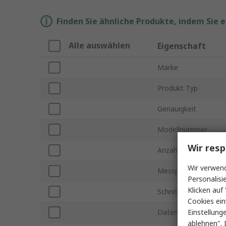
Finden Sie ähnliche Produkte, indem Sie 
Alle auswählen
Eigenschaft
Marke
Produkt Typ
Genauigkeit
Modellnummer
Wir resp
Anzahl der Kanäle
Wir verwend
Messparameter
Personalisi
Klicken auf 
Schnittstellentyp
Cookies ein
Einstellung
Datenlogger-Typ
ablehnen". 