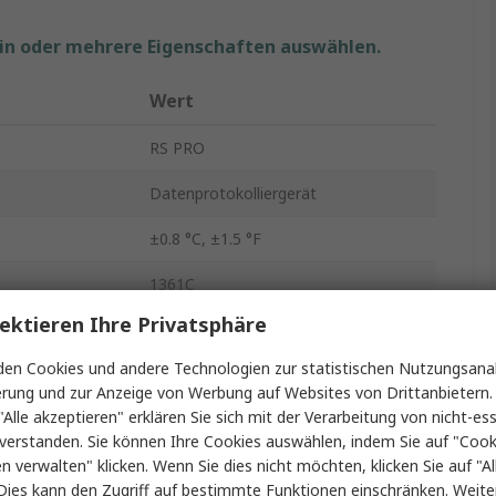
ein oder mehrere Eigenschaften auswählen.
Wert
RS PRO
Datenprotokolliergerät
±0.8 °C, ±1.5 °F
1361C
ektieren Ihre Privatsphäre
1
en Cookies und andere Technologien zur statistischen Nutzungsanal
Luftfeuchtigkeit, Temperatur
erung und zur Anzeige von Werbung auf Websites von Drittanbietern.
"Alle akzeptieren" erklären Sie sich mit der Verarbeitung von nicht-ess
RS232
verstanden. Sie können Ihre Cookies auswählen, indem Sie auf "Cook
en verwalten" klicken. Wenn Sie dies nicht möchten, klicken Sie auf "Al
Temperatur und Luftfeuchtigkeit
Dies kann den Zugriff auf bestimmte Funktionen einschränken. Weite