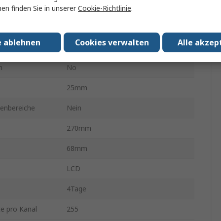
Batterie
en finden Sie in unserer
Cookie-Richtlinie
.
min.
0°C
e ablehnen
Cookies verwalten
Alle akzep
emperatur
60°C
n
No
25mm
renbereiche
Nein
270mm
68mm
LCD
4Tage
e pro Kanal
255