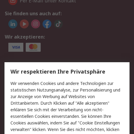
Per E-Mail unter Kontakt
Sie finden uns auch auf:
Wir akzeptieren:
Service
Wir respektieren Ihre Privatsphäre
Value Added Services
Lieferlösungen
Wir verwenden Cookies und andere Technologien zur
Rücksendung/Entsorgung
Kontakt
statistischen Nutzungsanalyse, zur Personalisierung und
Hilfe
zur Anzeige von Werbung auf Websites von
Drittanbietern. Durch Klicken auf "Alle akzeptieren"
Rechtliches
erklären Sie sich mit der Verarbeitung von nicht-
essentiellen Cookies einverstanden. Sie können Ihre
RS Verkaufs- und
Datenschutz
Cookies auswählen, indem Sie auf "Cookie Einstellungen
Lieferbedingungen
verwalten" klicken. Wenn Sie dies nicht möchten, klicken