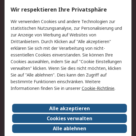
Service
Wir respektieren Ihre Privatsphäre
Value Added Services
Lieferlösungen
Wir verwenden Cookies und andere Technologien zur
Rücksendung/Entsorgung
Kontakt
statistischen Nutzungsanalyse, zur Personalisierung und
Hilfe
zur Anzeige von Werbung auf Websites von
Drittanbietern. Durch Klicken auf "Alle akzeptieren"
Rechtliches
erklären Sie sich mit der Verarbeitung von nicht-
essentiellen Cookies einverstanden. Sie können Ihre
RS Verkaufs- und
Datenschutz
Cookies auswählen, indem Sie auf "Cookie Einstellungen
Lieferbedingungen
verwalten" klicken. Wenn Sie dies nicht möchten, klicken
Cookie-Richtlinie
Zahlungsbedingungen
Sie auf "Alle ablehnen". Dies kann den Zugriff auf
Impressum
Webseite Konditionen
bestimmte Funktionen einschränken. Weitere
Informationen finden Sie in unserer
Cookie-Richtlinie
.
Über RS
Alle akzeptieren
Unternehmen
RS weltweit
Karriere bei RS
Nachhaltigkeit
Cookies verwalten
Qualität/Zertifikate
Presse-Center
Alle ablehnen
Event-Center