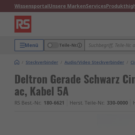
Wissensportal
Unsere Marken
Services
Produkthigh
Menü
Teile-Nr.
/
Steckverbinder
/
Audio/Video Steckverbinder
/
C
Deltron Gerade Schwarz Cin
ac, Kabel 5A
RS Best.-Nr.
:
180-6621
Herst. Teile-Nr.
:
330-0000