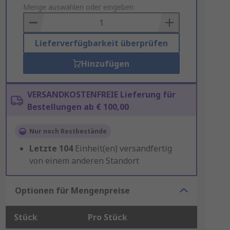
to
Menge auswählen oder eingeben
Basket
Lieferverfügbarkeit überprüfen
Hinzufügen
VERSANDKOSTENFREIE Lieferung für
Bestellungen ab € 100,00
Nur noch Restbestände
Letzte
104
Einheit(en) versandfertig
von einem anderen Standort
Optionen für Mengenpreise
Stück
Pro Stück