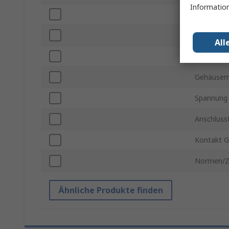
Information
Farbe
Steckverb
All
Kontaktma
Gehäusema
Spannung
Anschluss
Kontakt G
Normen/Z
Ähnliche Produkte finden