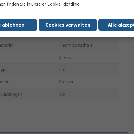
en finden Sie in unserer
Cookie-Richtlinie
.
Schwarz
inder Gender
Stecker
e ablehnen
Cookies verwalten
Alle akzep
terial
Messing
terial
Thermoplastharz
50V ac
typ
Lot
ender
Stecker
ulassungen
No