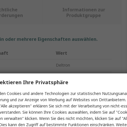
chtliche
Informationen zur
rderungen
Produktgruppe
ein oder mehrere Eigenschaften auswählen.
haft
Wert
Deltron
yp
Cinchstecker
ektieren Ihre Privatsphäre
rt
Kabel
en Cookies und andere Technologien zur statistischen Nutzungsanal
erung und zur Anzeige von Werbung auf Websites von Drittanbietern.
usrichtung
Gerade
"Alle akzeptieren" erklären Sie sich mit der Verarbeitung von nicht-ess
rke
5A
verstanden. Sie können Ihre Cookies auswählen, indem Sie auf "Cook
en verwalten" klicken. Wenn Sie dies nicht möchten, klicken Sie auf "Al
schichtung
Nickel
Dies kann den Zugriff auf bestimmte Funktionen einschränken. Weite