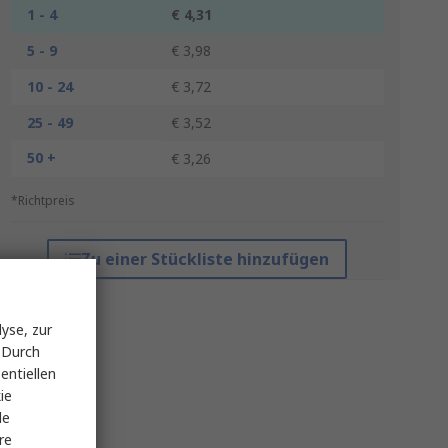
1 - 4
€ 4,31
5 - 9
€ 3,98
10 - 24
€ 3,72
25 - 49
€ 3,52
50 +
€ 3,26
*Richtpreis
Zu einer Stückliste hinzufügen
yse, zur
 Durch
entiellen
ie
le
re