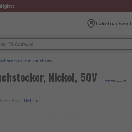
lights
Paketnachverf
inchstecker und -buchsen
chstecker, Nickel, 50V
Hersteller
:
Deltron