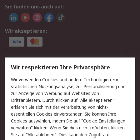
Sie finden uns auch auf:
Wir akzeptieren:
Service
Wir respektieren Ihre Privatsphäre
Value Added Services
Lieferlösungen
Wir verwenden Cookies und andere Technologien zur
Rücksendung/Entsorgung
Kontakt
statistischen Nutzungsanalyse, zur Personalisierung und
Hilfe
zur Anzeige von Werbung auf Websites von
Drittanbietern. Durch Klicken auf "Alle akzeptieren"
Rechtliches
erklären Sie sich mit der Verarbeitung von nicht-
essentiellen Cookies einverstanden. Sie können Ihre
RS Verkaufs- und
Datenschutz
Cookies auswählen, indem Sie auf "Cookie Einstellungen
Lieferbedingungen
verwalten" klicken. Wenn Sie dies nicht möchten, klicken
Cookie-Richtlinie
Zahlungsbedingungen
Sie auf "Alle ablehnen". Dies kann den Zugriff auf