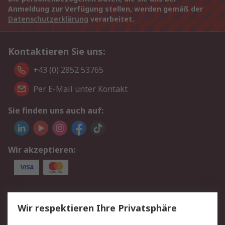
Anmeldung zur Verfügung stellen, werden gemäß der
Datenschutzerklärung
verarbeitet.
Kontaktieren Sie uns:
+43 (0) 2852 53765
Per E-Mail unter Kontakt
Sie finden uns auch auf:
Wir akzeptieren:
Service
Wir respektieren Ihre Privatsphäre
Value Added Services
Lieferlösungen