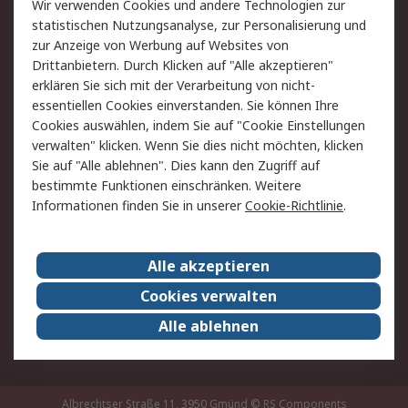
Wir verwenden Cookies und andere Technologien zur
Rücksendung/Entsorgung
Kontakt
statistischen Nutzungsanalyse, zur Personalisierung und
Hilfe
zur Anzeige von Werbung auf Websites von
Drittanbietern. Durch Klicken auf "Alle akzeptieren"
Rechtliches
erklären Sie sich mit der Verarbeitung von nicht-
essentiellen Cookies einverstanden. Sie können Ihre
RS Verkaufs- und
Datenschutz
Cookies auswählen, indem Sie auf "Cookie Einstellungen
Lieferbedingungen
verwalten" klicken. Wenn Sie dies nicht möchten, klicken
Cookie-Richtlinie
Zahlungsbedingungen
Sie auf "Alle ablehnen". Dies kann den Zugriff auf
Impressum
Webseite Konditionen
bestimmte Funktionen einschränken. Weitere
Informationen finden Sie in unserer
Cookie-Richtlinie
.
Über RS
Alle akzeptieren
Unternehmen
RS weltweit
Karriere bei RS
Nachhaltigkeit
Cookies verwalten
Qualität/Zertifikate
Presse-Center
Alle ablehnen
Event-Center
Albrechtser Straße 11, 3950 Gmünd
© RS Components