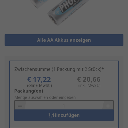
Alle AA Akkus anzeigen
Zwischensumme (1 Packung mit 2 Stück)*
€ 17,22
€ 20,66
(ohne MwSt.)
(inkl. MwSt.)
Add
Packung(en)
to
Menge auswählen oder eingeben
Basket
Hinzufügen