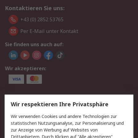
Kontaktieren Sie uns:
+43 (0) 2852 53765
Per E-Mail unter Kontakt
Sie finden uns auch auf:
Wir akzeptieren:
Service
Wir respektieren Ihre Privatsphäre
Value Added Services
Lieferlösungen
Wir verwenden Cookies und andere Technologien zur
Rücksendung/Entsorgung
Kontakt
statistischen Nutzungsanalyse, zur Personalisierung und
Hilfe
zur Anzeige von Werbung auf Websites von
Drittanbietern. Durch Klicken auf "Alle akzeptieren"