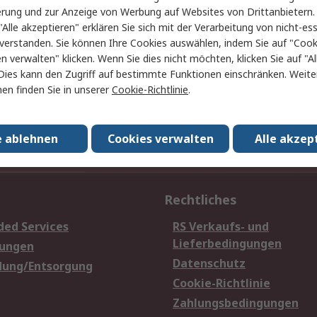
erung und zur Anzeige von Werbung auf Websites von Drittanbietern.
"Alle akzeptieren" erklären Sie sich mit der Verarbeitung von nicht-ess
verstanden. Sie können Ihre Cookies auswählen, indem Sie auf "Cook
en verwalten" klicken. Wenn Sie dies nicht möchten, klicken Sie auf "Al
Dies kann den Zugriff auf bestimmte Funktionen einschränken. Weite
en finden Sie in unserer
Cookie-Richtlinie
.
E-Mail-Anschrift
e ablehnen
Cookies verwalten
Alle akzep
Anmelden
Rechtliches
ded Services
RS Verkaufs- und
Lieferbedingungen
sungen
Datenschutz
dung/Entsorgung
Cookie-Richtlinie
Zahlungsbedingungen