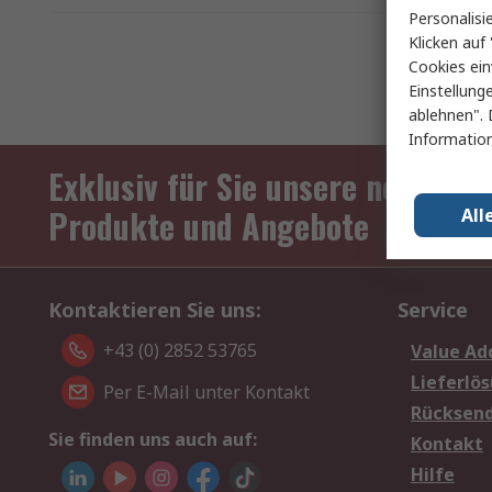
Personalisi
Klicken auf 
Cookies ein
Einstellung
ablehnen". 
Information
Exklusiv für Sie unsere neuesten
Produkte und Angebote
All
Kontaktieren Sie uns:
Service
+43 (0) 2852 53765
Value Ad
Lieferlö
Per E-Mail unter Kontakt
Rücksen
Sie finden uns auch auf:
Kontakt
Hilfe