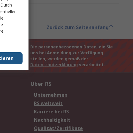
 Durch
entiellen
ie
le
Zurück zum Seitenanfang
re
Die personenbezogenen Daten, die Sie
uns bei Anmeldung zur Verfügung
tieren
stellen, werden gemäß der
Datenschutzerklärung
verarbeitet.
Über RS
Unternehmen
RS weltweit
Karriere bei RS
Nachhaltigkeit
Qualität/Zertifikate