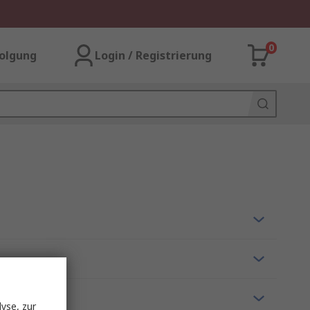
0
olgung
Login / Registrierung
yse, zur