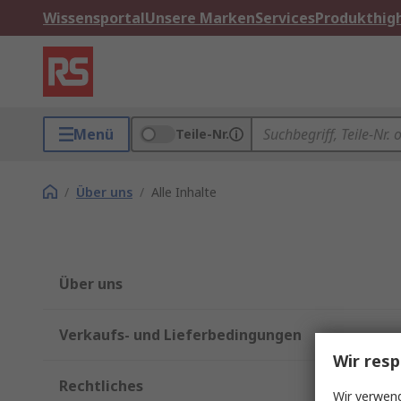
Wissensportal
Unsere Marken
Services
Produkthigh
Menü
Teile-Nr.
/
Über uns
/
Alle Inhalte
Über uns
Verkaufs- und Lieferbedingungen
Wir resp
Rechtliches
Wir verwend