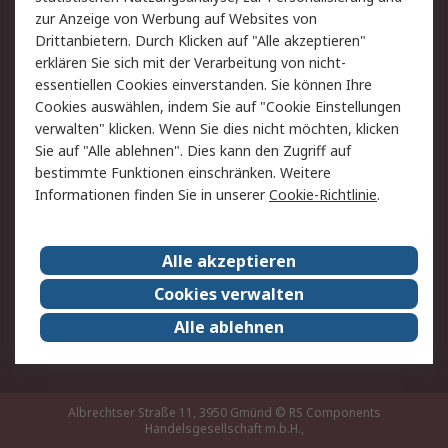
Hilfe
zur Anzeige von Werbung auf Websites von
Drittanbietern. Durch Klicken auf "Alle akzeptieren"
Rechtliches
erklären Sie sich mit der Verarbeitung von nicht-
essentiellen Cookies einverstanden. Sie können Ihre
RS Verkaufs- und
Datenschutz
Cookies auswählen, indem Sie auf "Cookie Einstellungen
Lieferbedingungen
verwalten" klicken. Wenn Sie dies nicht möchten, klicken
Cookie-Richtlinie
Zahlungsbedingungen
Sie auf "Alle ablehnen". Dies kann den Zugriff auf
Impressum
Webseite Konditionen
bestimmte Funktionen einschränken. Weitere
Informationen finden Sie in unserer
Cookie-Richtlinie
.
Über RS
Alle akzeptieren
Unternehmen
RS weltweit
Karriere bei RS
Nachhaltigkeit
Cookies verwalten
Qualität/Zertifikate
Presse-Center
Alle ablehnen
Event-Center
Albrechtser Straße 11, 3950 Gmünd
© RS Components
Handelsgesellschaft m.b.H.,