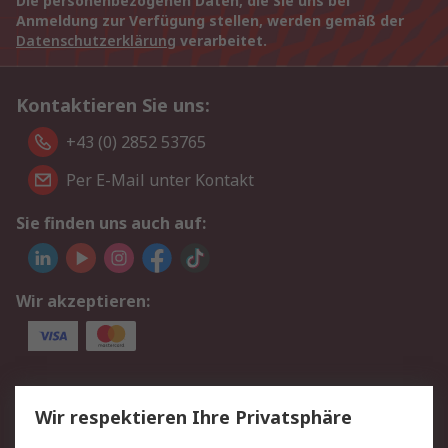
Die personenbezogenen Daten, die Sie uns bei
Anmeldung zur Verfügung stellen, werden gemäß der
Datenschutzerklärung
verarbeitet.
Kontaktieren Sie uns:
+43 (0) 2852 53765
Per E-Mail unter Kontakt
Sie finden uns auch auf:
Wir akzeptieren:
Service
Wir respektieren Ihre Privatsphäre
Value Added Services
Lieferlösungen