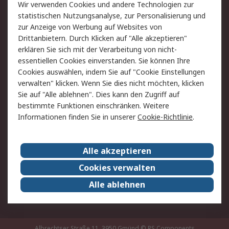
Wir verwenden Cookies und andere Technologien zur
Rücksendung/Entsorgung
Kontakt
statistischen Nutzungsanalyse, zur Personalisierung und
Hilfe
zur Anzeige von Werbung auf Websites von
Drittanbietern. Durch Klicken auf "Alle akzeptieren"
Rechtliches
erklären Sie sich mit der Verarbeitung von nicht-
essentiellen Cookies einverstanden. Sie können Ihre
RS Verkaufs- und
Datenschutz
Cookies auswählen, indem Sie auf "Cookie Einstellungen
Lieferbedingungen
verwalten" klicken. Wenn Sie dies nicht möchten, klicken
Cookie-Richtlinie
Zahlungsbedingungen
Sie auf "Alle ablehnen". Dies kann den Zugriff auf
Impressum
Webseite Konditionen
bestimmte Funktionen einschränken. Weitere
Informationen finden Sie in unserer
Cookie-Richtlinie
.
Über RS
Alle akzeptieren
Unternehmen
RS weltweit
Karriere bei RS
Nachhaltigkeit
Cookies verwalten
Qualität/Zertifikate
Presse-Center
Alle ablehnen
Event-Center
Albrechtser Straße 11, 3950 Gmünd
© RS Components