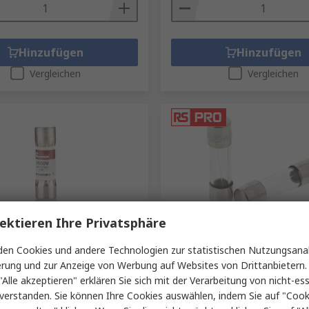
Hinzufügen
Hinzufügen
Vergleichen
Vergleichen
ektieren Ihre Privatsphäre
t nicht erhältlich
Auf Lager
M-B Feinsicherung F /
RS PRO Feinsicherung F / 5A 
en Cookies und andere Technologien zur statistischen Nutzungsanal
 x 35 mm 1 kV ac, 1kV dc
mm 250V ac Glas
erung und zur Anzeige von Werbung auf Websites von Drittanbietern.
RS Best.-Nr.
610-9721
"Alle akzeptieren" erklären Sie sich mit der Verarbeitung von nicht-ess
459-7918
verstanden. Sie können Ihre Cookies auswählen, indem Sie auf "Cook
Nr.
DMM-B-44-100-R