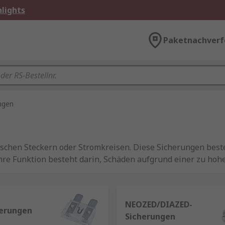
lights
Paketnachverf
ngen
rischen Steckern oder Stromkreisen. Diese Sicherungen bes
re Funktion besteht darin, Schäden aufgrund einer zu hoh
häuse eingelegte Draht und schmilzt, wodurch der Stromflu
NEOZED/DIAZED-
herungen
Sicherungen
cherungen ist ein Haarfön: Wenn die vom Gerät umgesetzte L