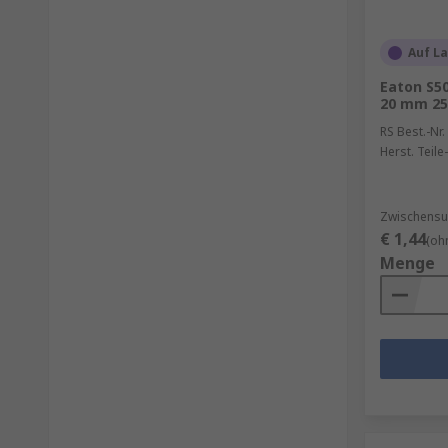
Auf L
Eaton S50
20 mm 25
RS Best.-Nr.
Herst. Teile-
Zwischensu
€ 1,44
(oh
Menge