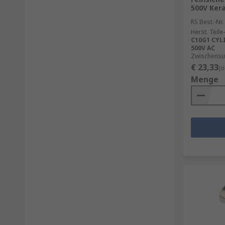
500V Ker
RS Best.-Nr.
Herst. Teile-
C10G1 CYLI
500V AC
Zwischensu
€ 23,33
(o
Menge