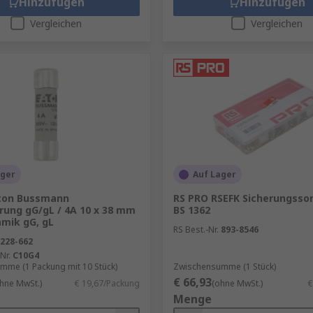
Hinzufügen
Hinzufügen
Vergleichen
Vergleichen
ager
Auf Lager
ton Bussmann
RS PRO RSEFK Sicherungsso
rung gG/gL / 4A 10 x 38 mm
BS 1362
amik gG, gL
RS Best.-Nr.
893-8546
228-662
Nr.
C10G4
mme (1 Packung mit 10 Stück)
Zwischensumme (1 Stück)
€ 66,93
hne MwSt.)
€ 19,67/Packung
(ohne MwSt.)
€
Menge