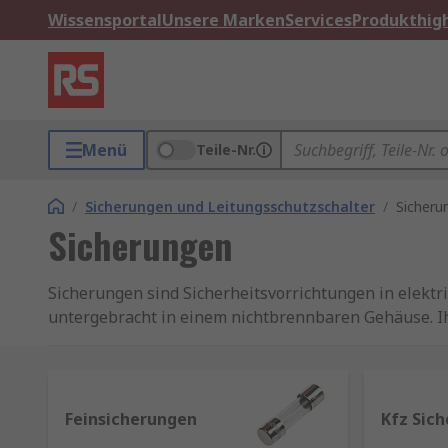
Wissensportal
Unsere Marken
Services
Produkthigh
Menü
Teile-Nr.
/
Sicherungen und Leitungsschutzschalter
/
Sicheru
Sicherungen
Sicherungen sind Sicherheitsvorrichtungen in elekt
untergebracht in einem nichtbrennbaren Gehäuse. Ih
Bei Auftreten eines Überstroms überhitzt der im Ge
Wofür werden Sicherungen eingesetzt?
Feinsicherungen
Kfz Sic
Ein alltägliches Beispiel für die Verwendung von Si