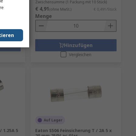
le
Stück)
Zwischensumme (1 Packung mit 10 Stück)
re
€ 4,91
€ 0,41/Stück
(ohne MwSt.)
€ 0,491/Stück
Menge
tieren
Hinzufügen
Vergleichen
Auf Lager
/ 1.25A 5
Eaton S506 Feinsicherung T / 2A 5 x
20 mm 250V ac Glas