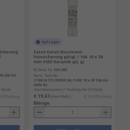
Auf Lager
icherung
Eaton Eaton Bussmann
V
Feinsicherung gG/gL / 16A 10 x 38
mm 500V Keramik gG, gL
nfach zu ändern und haben
RS Best.-Nr.
229-265
ten Sie als Faustregel einen
38 32A GG
Herst. Teile-Nr.
C10G16 CYLINDRICAL FUSE 10 x 38 16A GG
rch kann die Sicherung Schäden
500V AC
verbesserung abgeschaltet
Stück)
Zwischensumme (1 Packung mit 10 Stück)
€ 19,67
,67/Packung
(ohne MwSt.)
€ 19,67/Packung
Menge
. die
Sicherungssortimente
der