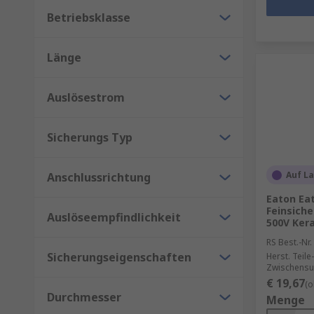
Betriebsklasse
Länge
Auslösestrom
Sicherungs Typ
Auf L
Anschlussrichtung
Eaton Ea
Feinsiche
Auslöseempfindlichkeit
500V Ker
RS Best.-Nr.
Sicherungseigenschaften
Herst. Teile-
Zwischensu
€ 19,67
(o
Durchmesser
Menge