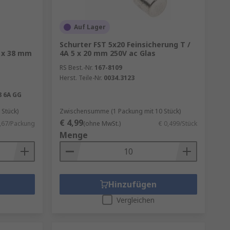
Auf Lager
Schurter FST 5x20 Feinsicherung T /
0 x 38 mm
4A 5 x 20 mm 250V ac Glas
RS Best.-Nr.
167-8109
Herst. Teile-Nr.
0034.3123
8 6A GG
Stück)
Zwischensumme (1 Packung mit 10 Stück)
€ 4,99
,67/Packung
(ohne MwSt.)
€ 0,499/Stück
Menge
Hinzufügen
Vergleichen