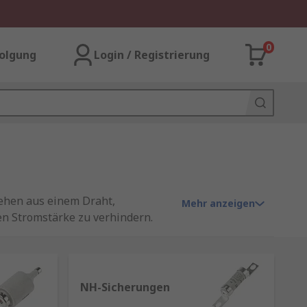
0
olgung
Login / Registrierung
tehen aus einem Draht,
Mehr anzeigen
en Stromstärke zu verhindern.
ss unterbrochen wird.
NH-Sicherungen
eistung den für das Gerät