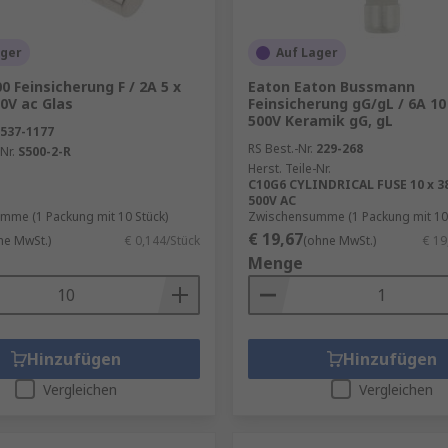
ager
Auf Lager
0 Feinsicherung F / 2A 5 x
Eaton Eaton Bussmann
0V ac Glas
Feinsicherung gG/gL / 6A 1
500V Keramik gG, gL
537-1177
RS Best.-Nr.
229-268
Nr.
S500-2-R
Herst. Teile-Nr.
C10G6 CYLINDRICAL FUSE 10 x 3
500V AC
mme (1 Packung mit 10 Stück)
Zwischensumme (1 Packung mit 10 
€ 19,67
ne MwSt.)
€ 0,144/Stück
(ohne MwSt.)
€ 19
Menge
Hinzufügen
Hinzufügen
Vergleichen
Vergleichen