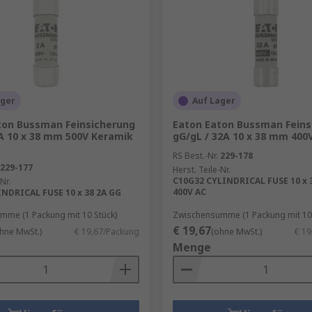
rungen
ager
Auf Lager
ton Bussman Feinsicherung
Eaton Eaton Bussman Feins
2A 10 x 38 mm 500V Keramik
gG/gL / 32A 10 x 38 mm 400
RS Best.-Nr.
229-178
wie Keramik oder Porzellan erhältlich. Sie sind relativ ei
229-177
Herst. Teile-Nr.
hlen können. Um den richtigen Nennwert auszuwählen, soll
C10G32 CYLINDRICAL FUSE 10 x 
Nr.
400V AC
NDRICAL FUSE 10 x 38 2A GG
nnwert, den das Gerät benötigt, um zu funktionieren. Dadu
ass die Stromversorgung bei leichter, harmloser Leistungs
mme (1 Packung mit 10 Stück)
Zwischensumme (1 Packung mit 10 
€ 19,67
hne MwSt.)
€ 19,67/Packung
(ohne MwSt.)
€ 19
Menge
dungen über industrielle Geräte hinaus erhältlich, wie z. B