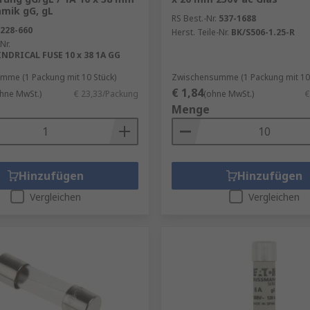
amik gG, gL
RS Best.-Nr.
537-1688
228-660
Herst. Teile-Nr.
BK/S506-1.25-R
Nr.
NDRICAL FUSE 10 x 38 1A GG
mme (1 Packung mit 10 Stück)
Zwischensumme (1 Packung mit 10 
€ 1,84
hne MwSt.)
€ 23,33/Packung
(ohne MwSt.)
€
Menge
Hinzufügen
Hinzufügen
Vergleichen
Vergleichen