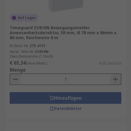
Auf Lager
Timeguard ZV810N Bewegungsmelder
Anwesenheitsdetektor, 38 mm, Ø 78 mm x 86mm x
86 mm, Reichweite 8 m
RS Best.-Nr.
275-4737
Herst. Teile-Nr.
ZV810N
Zwischensumme (1 Stück)
€ 65,34
(ohne MwSt.)
€ 65,34/Stück
Menge
Hinzufügen
Datenblätter