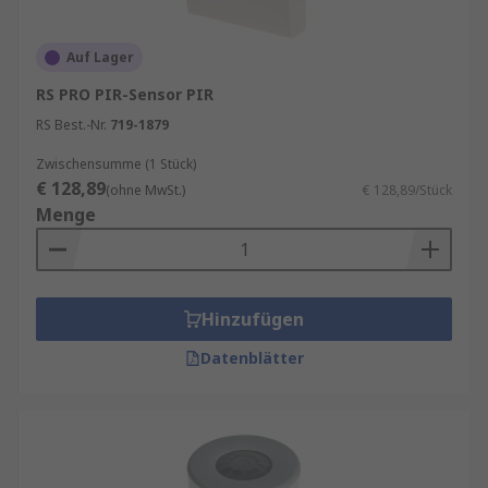
Sehen Sie sich unseren praktischen
Leitfaden
für PIR-Bewegungsmelder
an, um mehr zu
Auf Lager
erfahren.
RS PRO PIR-Sensor PIR
RS ist Ihr Ansprechpartner für das
RS Best.-Nr.
719-1879
Beschaffungsmanagement mit unseren
RS
Zwischensumme (1 Stück)
Procurement Solutions
.
€ 128,89
(ohne MwSt.)
€ 128,89/Stück
Menge
Hinzufügen
Datenblätter