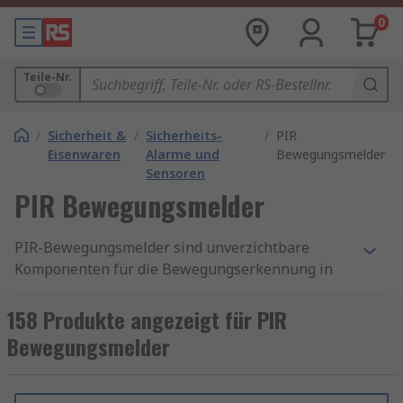
0
Teile-Nr.
/
Sicherheit &
/
Sicherheits-
/
PIR
Eisenwaren
Alarme und
Bewegungsmelder
Sensoren
PIR Bewegungsmelder
PIR-Bewegungsmelder sind unverzichtbare
Komponenten für die Bewegungserkennung in
Sicherheits-, Beleuchtungs- und
Automatisierungssystemen. Sie arbeiten
158 Produkte angezeigt für PIR
zuverlässig, energieeffizient und sind in
Bewegungsmelder
zahlreichen Varianten erhältlich. Bei RS finden
Sie eine große Auswahl an PIR-Sensoren, PIR
Kamera und PIR Melder in unterschiedlichen