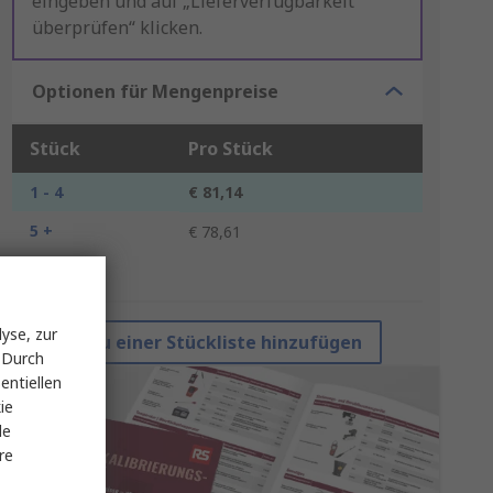
eingeben und auf „Lieferverfügbarkeit
überprüfen“ klicken.
Optionen für Mengenpreise
Stück
Pro Stück
1 - 4
€ 81,14
5 +
€ 78,61
*Richtpreis
yse, zur
Zu einer Stückliste hinzufügen
 Durch
entiellen
ie
le
re