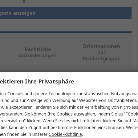
gorie anzeigen
Informationen
Rechtliche
zur
Anforderungen
Produktgruppe
ektieren Ihre Privatsphäre
ein oder mehrere Eigenschaften auswählen.
en Cookies und andere Technologien zur statistischen Nutzungsanal
Wert
erung und zur Anzeige von Werbung auf Websites von Drittanbietern.
"Alle akzeptieren" erklären Sie sich mit der Verarbeitung von nicht-ess
Jumo
verstanden. Sie können Ihre Cookies auswählen, indem Sie auf "Cook
en verwalten" klicken. Wenn Sie dies nicht möchten, klicken Sie auf "Al
Widerstandsthermometer
Dies kann den Zugriff auf bestimmte Funktionen einschränken. Weite
en finden Sie in unserer
Cookie-Richtlinie
.
Pt100