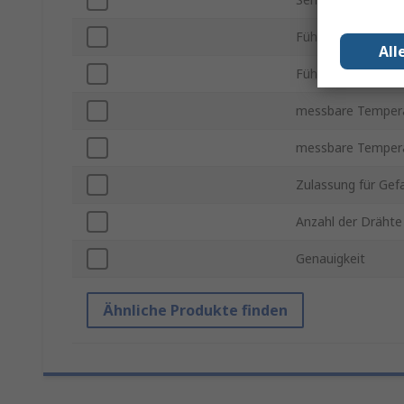
Fühlerlänge
All
Fühlerdurchmesse
messbare Tempera
messbare Tempera
Zulassung für Gef
Anzahl der Drähte
Genauigkeit
Ähnliche Produkte finden