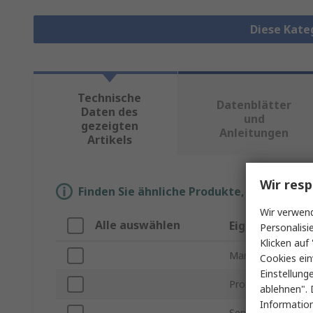
Diese Kate
Technische
Datenblätter
Daten des
und
gezeigten
Anleitungen
Artikels
Wir resp
Finden Sie ähnliche Produkte, indem Sie 
Wir verwend
Alle auswählen
Eigenschaft
Personalisi
Klicken auf 
Marke
Cookies ein
Einstellung
Produkt Typ
ablehnen". 
Information
Sensortyp