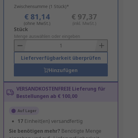
Zwischensumme (1 Stück)*
€ 81,14
€ 97,37
(ohne MwSt.)
(inkl. MwSt.)
Add
Stück
to
Menge auswählen oder eingeben
Basket
Lieferverfügbarkeit überprüfen
Hinzufügen
VERSANDKOSTENFREIE Lieferung für
Bestellungen ab € 100,00
Auf Lager
17
Einheit(en) versandfertig
Sie benötigen mehr?
Benötigte Menge