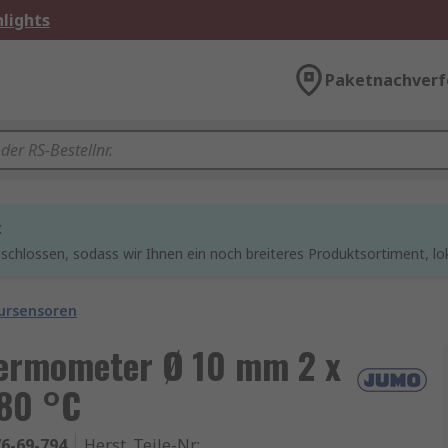
lights
Paketnachverf
t
chlossen, sodass wir Ihnen ein noch breiteres Produktsortiment, lo
ursensoren
ermometer Ø 10 mm 2 x
180 °C
6-69-794
Herst. Teile-Nr.
: