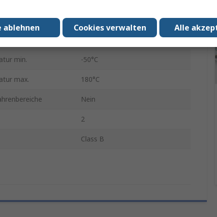
16mm
e ablehnen
Cookies verwalten
Alle akzep
r
10mm
tur min.
-50°C
tur max.
180°C
ahrenbereiche
Nein
2
Class B