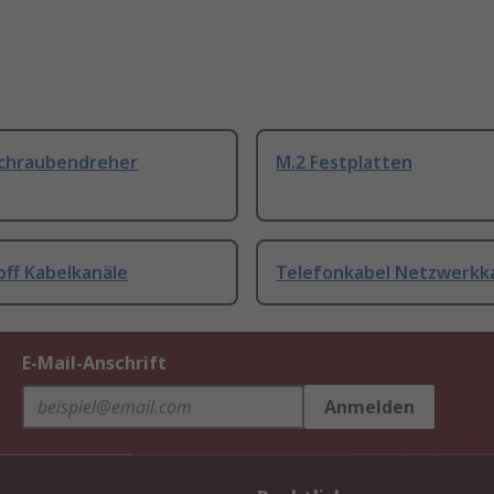
Schraubendreher
M.2 Festplatten
off Kabelkanäle
Telefonkabel Netzwerkk
E-Mail-Anschrift
Anmelden