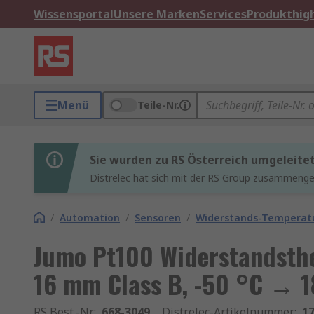
Wissensportal
Unsere Marken
Services
Produkthigh
Menü
Teile-Nr.
Sie wurden zu RS Österreich umgeleite
Distrelec hat sich mit der RS Group zusammenges
/
Automation
/
Sensoren
/
Widerstands-Temperat
Jumo Pt100 Widerstandsth
16 mm Class B, -50 °C → 
RS Best.-Nr.
:
668-3049
Distrelec-Artikelnummer
:
17