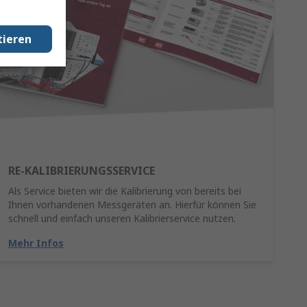
tieren
RE-KALIBRIERUNGSSERVICE
Als Service bieten wir die Kalibrierung von bereits bei
Ihnen vorhandenen Messgeräten an. Hierfür können Sie
schnell und einfach unseren Kalibrierservice nutzen.
Mehr Infos