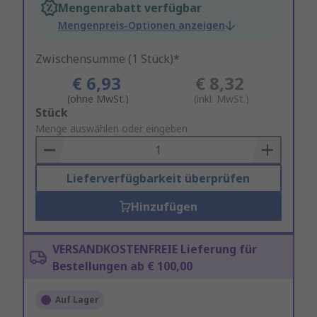
Mengenrabatt verfügbar
Mengenpreis-Optionen anzeigen
Zwischensumme (1 Stück)*
€ 6,93
€ 8,32
(ohne MwSt.)
(inkl. MwSt.)
Add
Stück
to
Menge auswählen oder eingeben
Basket
Lieferverfügbarkeit überprüfen
Hinzufügen
VERSANDKOSTENFREIE Lieferung für
Bestellungen ab € 100,00
Auf Lager