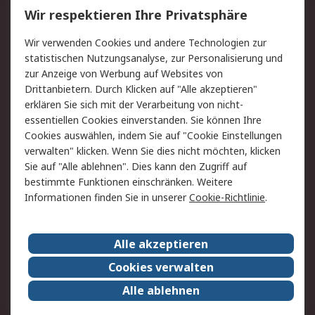
Wir respektieren Ihre Privatsphäre
Value Added Services
Lieferlösungen
Wir verwenden Cookies und andere Technologien zur
Rücksendung/Entsorgung
Kontakt
statistischen Nutzungsanalyse, zur Personalisierung und
Hilfe
zur Anzeige von Werbung auf Websites von
Drittanbietern. Durch Klicken auf "Alle akzeptieren"
Rechtliches
erklären Sie sich mit der Verarbeitung von nicht-
essentiellen Cookies einverstanden. Sie können Ihre
RS Verkaufs- und
Datenschutz
Cookies auswählen, indem Sie auf "Cookie Einstellungen
Lieferbedingungen
verwalten" klicken. Wenn Sie dies nicht möchten, klicken
Cookie-Richtlinie
Zahlungsbedingungen
Sie auf "Alle ablehnen". Dies kann den Zugriff auf
Impressum
Webseite Konditionen
bestimmte Funktionen einschränken. Weitere
Informationen finden Sie in unserer
Cookie-Richtlinie
.
Über RS
Alle akzeptieren
Unternehmen
RS weltweit
Karriere bei RS
Nachhaltigkeit
Cookies verwalten
Qualität/Zertifikate
Presse-Center
Alle ablehnen
Event-Center