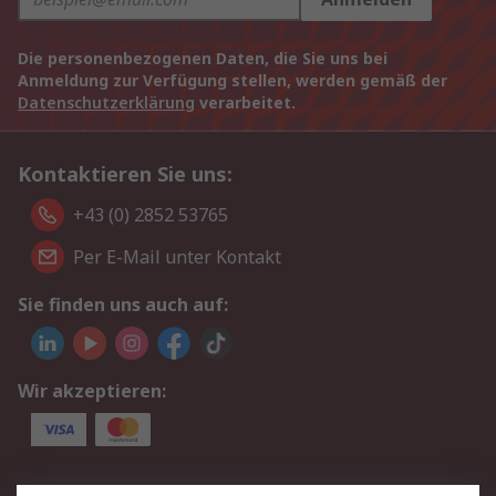
Die personenbezogenen Daten, die Sie uns bei
Anmeldung zur Verfügung stellen, werden gemäß der
Datenschutzerklärung
verarbeitet.
Kontaktieren Sie uns:
+43 (0) 2852 53765
Per E-Mail unter Kontakt
Sie finden uns auch auf:
Wir akzeptieren:
Service