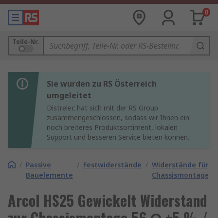
0
Teile-Nr.
Sie wurden zu RS Österreich
umgeleitet
Distrelec hat sich mit der RS Group
zusammengeschlossen, sodass wir Ihnen ein
noch breiteres Produktsortiment, lokalen
Support und besseren Service bieten können.
/
Passive
/
Festwiderstände
/
Widerstände für
Bauelemente
Chassismontage
Arcol HS25 Gewickelt Widerstand
zur Chassismontage 56 Ω ±5 % /