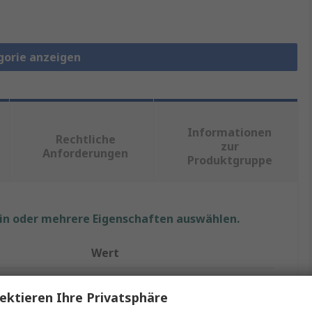
gorie anzeigen
Informationen
Rechtliche
zur
Anforderungen
Produktgruppe
ein oder mehrere Eigenschaften auswählen.
Wert
Arcol
ektieren Ihre Privatsphäre
5.6Ω