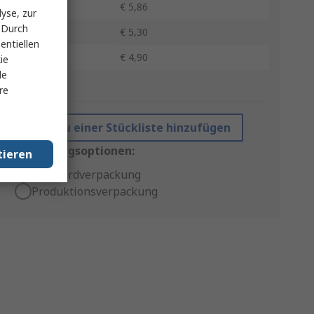
25 - 49
€ 5,86
yse, zur
 Durch
50 - 99
€ 5,30
entiellen
100 +
€ 4,90
ie
le
*Richtpreis
re
Zu einer Stückliste hinzufügen
Verpackungsoptionen:
tieren
Standardverpackung
Produktionsverpackung