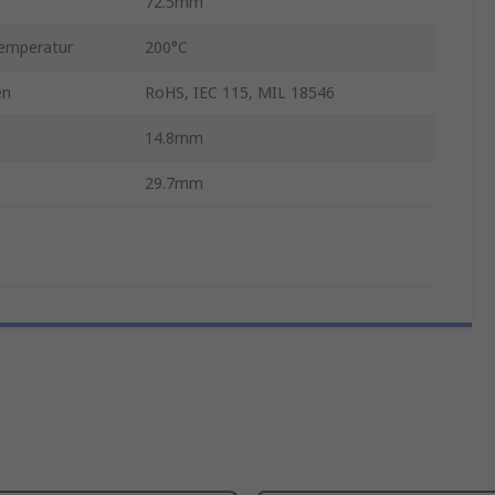
72.5mm
temperatur
200°C
en
RoHS, IEC 115, MIL 18546
14.8mm
29.7mm