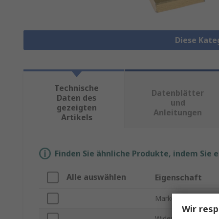
Diese Kate
Technische
Datenblätter
Daten des
und
gezeigten
Anleitungen
Artikels
Finden Sie ähnliche Produkte, indem Sie 
Alle auswählen
Eigenschaft
Marke
Wir resp
Widerstand