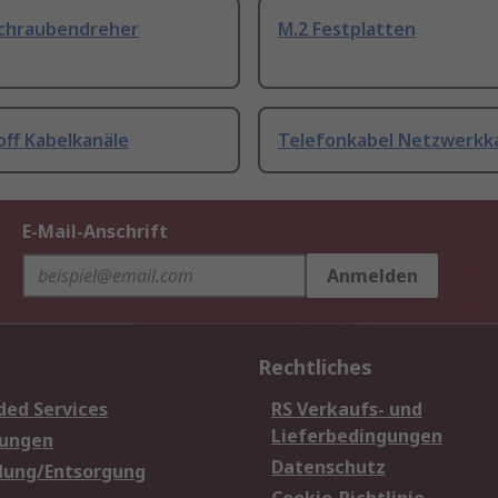
Schraubendreher
M.2 Festplatten
off Kabelkanäle
Telefonkabel Netzwerkk
E-Mail-Anschrift
Anmelden
Rechtliches
ded Services
RS Verkaufs- und
Lieferbedingungen
sungen
Datenschutz
dung/Entsorgung