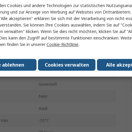
en Cookies und andere Technologien zur statistischen Nutzungsanal
Widerstand zur Chassismontage
erung und zur Anzeige von Werbung auf Websites von Drittanbietern.
"Alle akzeptieren" erklären Sie sich mit der Verarbeitung von nicht-ess
50W
verstanden. Sie können Ihre Cookies auswählen, indem Sie auf "Cook
en verwalten" klicken. Wenn Sie dies nicht möchten, klicken Sie auf "Al
HS50
Dies kann den Zugriff auf bestimmte Funktionen einschränken. Weite
en finden Sie in unserer
Cookie-Richtlinie
.
Aluminium
±5 %
e ablehnen
Cookies verwalten
Alle akzep
ent
+100 ppm/°C
Gewickelt
Nein
Axial
 min.
-55°C