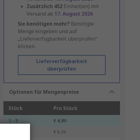
Zusätzlich
452
Einheit(en) mit
Versand ab
17. August 2026
Sie benötigen mehr?
Benötigte
Menge eingeben und auf
„Lieferverfügbarkeit überprüfen“
klicken.
Lieferverfügbarkeit
überprüfen
Optionen für Mengenpreise
Stück
Pro Stück
1 - 9
€ 6,80
10 - 24
€ 6,39