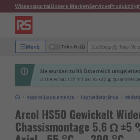
Wissensportal
Unsere Marken
Services
Produkthigh
Menü
Teile-Nr.
Sie wurden zu RS Österreich umgeleite
Distrelec hat sich mit der RS Group zusammenges
/
Passive Bauelemente
/
Festwiderstände
/
Widers
Arcol HS50 Gewickelt Wide
Chassismontage 5.6 Ω ±5 
Axial, -55 °C → 200 °C