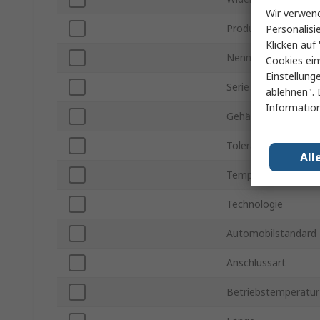
Wir verwend
Produkt Typ
Personalisi
Klicken auf 
Nennleistung
Cookies ein
Einstellung
Serie
ablehnen". 
Information
Gehäusegröße
Toleranz
All
Temperaturkoeffizi
Technologie
Automobilstandard
Anschlussart
Betriebstemperatur