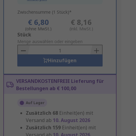
Zwischensumme (1 Stück)*
€ 6,80
€ 8,16
(ohne MwSt.)
(inkl. MwSt.)
Add
Stück
to
Menge auswählen oder eingeben
Basket
Hinzufügen
VERSANDKOSTENFREIE Lieferung für
Bestellungen ab € 100,00
Auf Lager
Zusätzlich
68
Einheit(en) mit
Versand ab
10. August 2026
Zusätzlich
159
Einheit(en) mit
Versand ab
10. August 2026