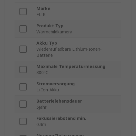
Marke
FLIR
Produkt Typ
Wärmebildkamera
Akku Typ
Wiederaufladbare Lithium-Ionen-
Batterie
Maximale Temperaturmessung
300°C
Stromversorgung
Li-Ion-Akku
Batterielebensdauer
5Jahr
Fokussierabstand min.
0.3m
Normen/Zulassungen