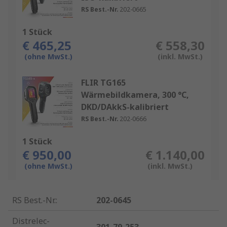
RS Best.-Nr.
202-0665
1 Stück
€ 465,25
€ 558,30
(ohne MwSt.)
(inkl. MwSt.)
FLIR TG165
Wärmebildkamera, 300 °C,
DKD/DAkkS-kalibriert
RS Best.-Nr.
202-0666
1 Stück
€ 950,00
€ 1.140,00
(ohne MwSt.)
(inkl. MwSt.)
RS Best.-Nr.
:
202-0645
Distrelec-