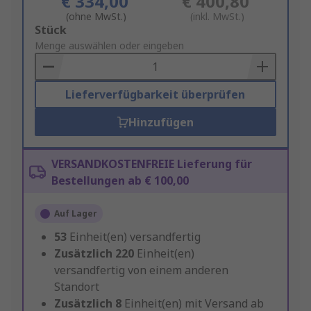
€ 334,00
€ 400,80
(ohne MwSt.)
(inkl. MwSt.)
Add
Stück
to
Menge auswählen oder eingeben
Basket
Lieferverfügbarkeit überprüfen
Hinzufügen
VERSANDKOSTENFREIE Lieferung für
Bestellungen ab € 100,00
Auf Lager
53
Einheit(en) versandfertig
Zusätzlich
220
Einheit(en)
versandfertig von einem anderen
Standort
Zusätzlich
8
Einheit(en) mit Versand ab