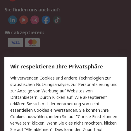
Sie finden uns auch auf:
Wir akzeptieren:
Service
Wir respektieren Ihre Privatsphäre
Value Added Services
Lieferlösungen
Wir verwenden Cookies und andere Technologien zur
Rücksendung/Entsorgung
Kontakt
statistischen Nutzungsanalyse, zur Personalisierung und
Hilfe
zur Anzeige von Werbung auf Websites von
Drittanbietern. Durch Klicken auf "Alle akzeptieren"
Rechtliches
erklären Sie sich mit der Verarbeitung von nicht-
essentiellen Cookies einverstanden. Sie können Ihre
RS Verkaufs- und
Datenschutz
Cookies auswählen, indem Sie auf "Cookie Einstellungen
Lieferbedingungen
verwalten" klicken. Wenn Sie dies nicht möchten, klicken
Cookie-Richtlinie
Zahlungsbedingungen
Sie auf "Alle ablehnen". Dies kann den Zugriff auf