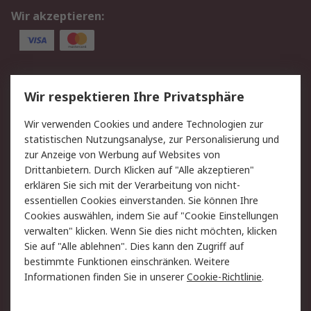
Wir akzeptieren:
Service
Wir respektieren Ihre Privatsphäre
Value Added Services
Lieferlösungen
Wir verwenden Cookies und andere Technologien zur
Rücksendung/Entsorgung
Kontakt
statistischen Nutzungsanalyse, zur Personalisierung und
Hilfe
zur Anzeige von Werbung auf Websites von
Drittanbietern. Durch Klicken auf "Alle akzeptieren"
Rechtliches
erklären Sie sich mit der Verarbeitung von nicht-
essentiellen Cookies einverstanden. Sie können Ihre
RS Verkaufs- und
Datenschutz
Cookies auswählen, indem Sie auf "Cookie Einstellungen
Lieferbedingungen
verwalten" klicken. Wenn Sie dies nicht möchten, klicken
Cookie-Richtlinie
Zahlungsbedingungen
Sie auf "Alle ablehnen". Dies kann den Zugriff auf
Impressum
Webseite Konditionen
bestimmte Funktionen einschränken. Weitere
Informationen finden Sie in unserer
Cookie-Richtlinie
.
Über RS