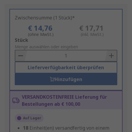
Zwischensumme (1 Stück)*
€ 14,76
€ 17,71
(ohne MwSt.)
(inkl. MwSt.)
Add
Stück
to
Menge auswählen oder eingeben
Basket
Lieferverfügbarkeit überprüfen
Hinzufügen
VERSANDKOSTENFREIE Lieferung für
Bestellungen ab € 100,00
Auf Lager
18
Einheit(en) versandfertig von einem