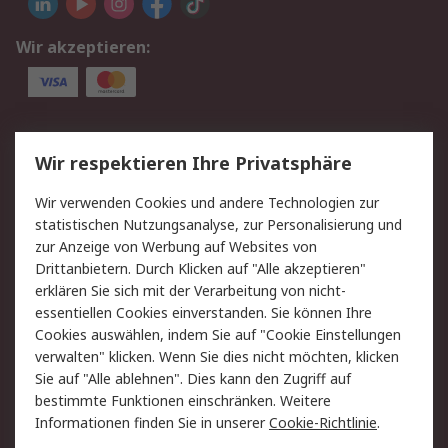
Wir akzeptieren:
Service
Wir respektieren Ihre Privatsphäre
Value Added Services
Lieferlösungen
Wir verwenden Cookies und andere Technologien zur
Rücksendung/Entsorgung
Kontakt
statistischen Nutzungsanalyse, zur Personalisierung und
Hilfe
zur Anzeige von Werbung auf Websites von
Drittanbietern. Durch Klicken auf "Alle akzeptieren"
Rechtliches
erklären Sie sich mit der Verarbeitung von nicht-
essentiellen Cookies einverstanden. Sie können Ihre
RS Verkaufs- und
Datenschutz
Cookies auswählen, indem Sie auf "Cookie Einstellungen
Lieferbedingungen
verwalten" klicken. Wenn Sie dies nicht möchten, klicken
Cookie-Richtlinie
Zahlungsbedingungen
Sie auf "Alle ablehnen". Dies kann den Zugriff auf
Impressum
Webseite Konditionen
bestimmte Funktionen einschränken. Weitere
Informationen finden Sie in unserer
Cookie-Richtlinie
.