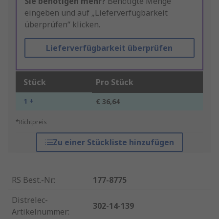
Sie benötigen mehr?
Benötigte Menge
eingeben und auf „Lieferverfügbarkeit
überprüfen“ klicken.
Lieferverfügbarkeit überprüfen
Stück
Pro Stück
1 +
€ 36,64
*Richtpreis
Zu einer Stückliste hinzufügen
RS Best.-Nr.
:
177-8775
Distrelec-
302-14-139
Artikelnummer
: