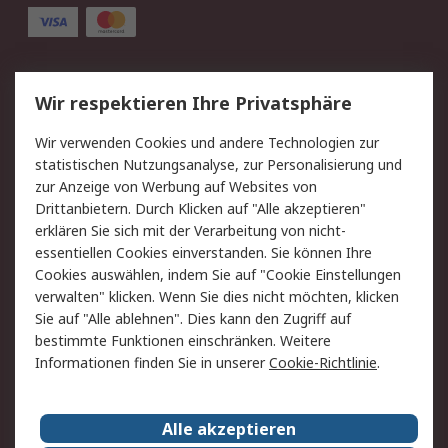
Service
Wir respektieren Ihre Privatsphäre
Value Added Services
Lieferlösungen
Wir verwenden Cookies und andere Technologien zur
Rücksendung/Entsorgung
Kontakt
statistischen Nutzungsanalyse, zur Personalisierung und
Hilfe
zur Anzeige von Werbung auf Websites von
Drittanbietern. Durch Klicken auf "Alle akzeptieren"
Rechtliches
erklären Sie sich mit der Verarbeitung von nicht-
essentiellen Cookies einverstanden. Sie können Ihre
RS Verkaufs- und
Datenschutz
Cookies auswählen, indem Sie auf "Cookie Einstellungen
Lieferbedingungen
verwalten" klicken. Wenn Sie dies nicht möchten, klicken
Cookie-Richtlinie
Zahlungsbedingungen
Sie auf "Alle ablehnen". Dies kann den Zugriff auf
Impressum
Webseite Konditionen
bestimmte Funktionen einschränken. Weitere
Informationen finden Sie in unserer
Cookie-Richtlinie
.
Über RS
Alle akzeptieren
Unternehmen
RS weltweit