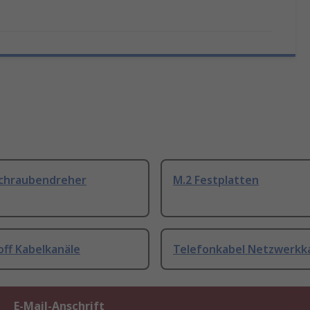
Schraubendreher
M.2 Festplatten
off Kabelkanäle
Telefonkabel Netzwerkk
E-Mail-Anschrift