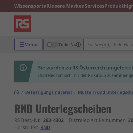
Wissensportal
Unsere Marken
Services
Produkthigh
Menü
Teile-Nr.
Sie wurden zu RS Österreich umgeleite
Distrelec hat sich mit der RS Group zusammenges
/
Befestigungsmaterial
/
Muttern und Unterlegsch
RND Unterlegscheiben
RS Best.-Nr.
:
283-4302
Distrelec-Artikelnummer
:
30
Hersteller
:
RND