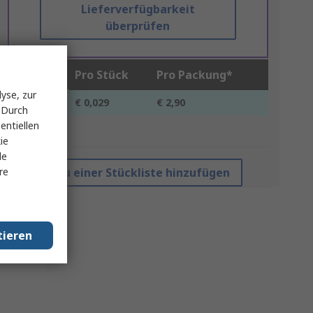
Lieferverfügbarkeit
überprüfen
Stück
Pro Stück
Pro Packung*
yse, zur
100 +
€ 0,029
€ 2,90
 Durch
entiellen
*Richtpreis
ie
le
re
Zu einer Stückliste hinzufügen
tieren