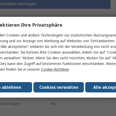
scheiben anzeigen
ektieren Ihre Privatsphäre
blätter und
Rechtliche
en Cookies und andere Technologien zur statistischen Nutzungsanal
eitungen
Anforderungen
erung und zur Anzeige von Werbung auf Websites von Drittanbietern.
"Alle akzeptieren" erklären Sie sich mit der Verarbeitung von nicht-ess
verstanden. Sie können Ihre Cookies auswählen, indem Sie auf "Cook
en verwalten" klicken. Wenn Sie dies nicht möchten, klicken Sie auf "Al
ein oder mehrere Eigenschaften auswählen.
Dies kann den Zugriff auf bestimmte Funktionen einschränken. Weite
en finden Sie in unserer
Cookie-Richtlinie
.
haft
Wert
RND
e ablehnen
Cookies verwalten
Alle akzep
Typ
Unterlegscheiben
ulassungen
No