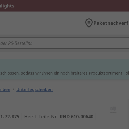
lights
Paketnachverf
t
chlossen, sodass wir Ihnen ein noch breiteres Produktsortiment, lo
eiben
/
Unterlegscheiben
1-72-875
Herst. Teile-Nr.
:
RND 610-00640