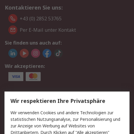
Kontaktieren Sie uns:
+43 (0) 2852 53765
Per E-Mail unter Kontakt
Sie finden uns auch auf:
Wir akzeptieren:
Service
Wir respektieren Ihre Privatsphäre
Value Added Services
Lieferlösungen
Wir verwenden Cookies und andere Technologien zur
Rücksendung/Entsorgung
Kontakt
statistischen Nutzungsanalyse, zur Personalisierung und
Hilfe
zur Anzeige von Werbung auf Websites von
Drittanbietern. Durch Klicken auf "Alle akzeptieren"