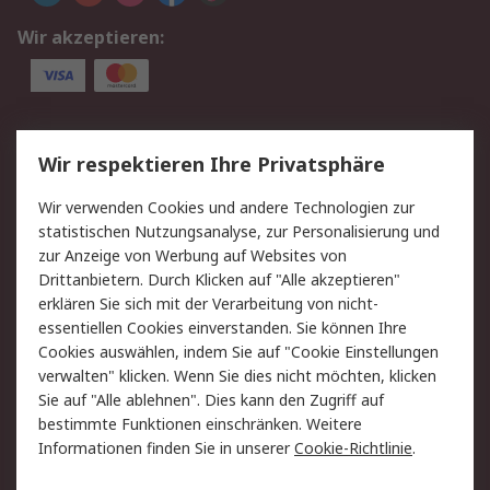
Wir akzeptieren:
Service
Wir respektieren Ihre Privatsphäre
Value Added Services
Lieferlösungen
Wir verwenden Cookies und andere Technologien zur
Rücksendung/Entsorgung
Kontakt
statistischen Nutzungsanalyse, zur Personalisierung und
Hilfe
zur Anzeige von Werbung auf Websites von
Drittanbietern. Durch Klicken auf "Alle akzeptieren"
Rechtliches
erklären Sie sich mit der Verarbeitung von nicht-
essentiellen Cookies einverstanden. Sie können Ihre
RS Verkaufs- und
Datenschutz
Cookies auswählen, indem Sie auf "Cookie Einstellungen
Lieferbedingungen
verwalten" klicken. Wenn Sie dies nicht möchten, klicken
Cookie-Richtlinie
Zahlungsbedingungen
Sie auf "Alle ablehnen". Dies kann den Zugriff auf
Impressum
Webseite Konditionen
bestimmte Funktionen einschränken. Weitere
Informationen finden Sie in unserer
Cookie-Richtlinie
.
Über RS