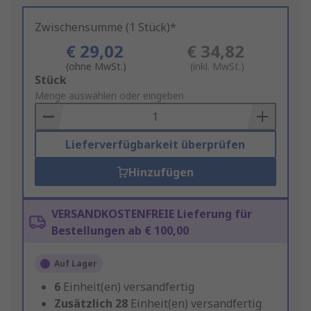
Zwischensumme (1 Stück)*
€ 29,02
€ 34,82
(ohne MwSt.)
(inkl. MwSt.)
Add
Stück
to
Menge auswählen oder eingeben
Basket
Lieferverfügbarkeit überprüfen
Hinzufügen
VERSANDKOSTENFREIE Lieferung für
Bestellungen ab € 100,00
Auf Lager
6
Einheit(en) versandfertig
Zusätzlich
28
Einheit(en) versandfertig