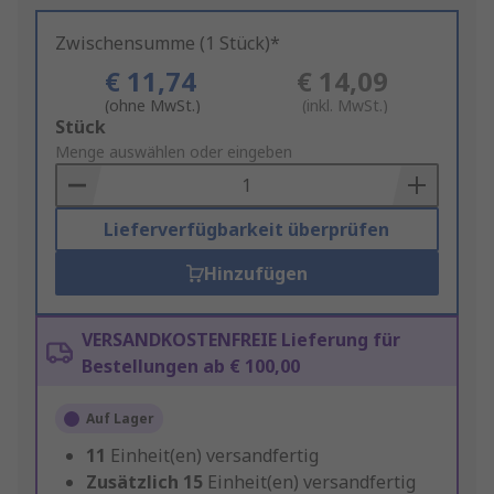
Zwischensumme (1 Stück)*
€ 11,74
€ 14,09
(ohne MwSt.)
(inkl. MwSt.)
Add
Stück
to
Menge auswählen oder eingeben
Basket
Lieferverfügbarkeit überprüfen
Hinzufügen
VERSANDKOSTENFREIE Lieferung für
Bestellungen ab € 100,00
Auf Lager
11
Einheit(en) versandfertig
Zusätzlich
15
Einheit(en) versandfertig