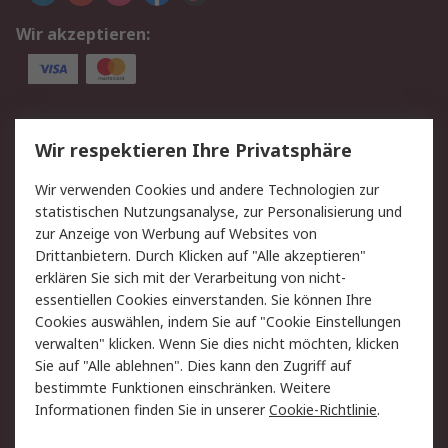
Wir akzeptieren:
Service
Wir respektieren Ihre Privatsphäre
Value Added Services
Lieferlösungen
Wir verwenden Cookies und andere Technologien zur
Rücksendung/Entsorgung
Kontakt
statistischen Nutzungsanalyse, zur Personalisierung und
Hilfe
zur Anzeige von Werbung auf Websites von
Drittanbietern. Durch Klicken auf "Alle akzeptieren"
Rechtliches
erklären Sie sich mit der Verarbeitung von nicht-
essentiellen Cookies einverstanden. Sie können Ihre
RS Verkaufs- und
Datenschutz
Cookies auswählen, indem Sie auf "Cookie Einstellungen
Lieferbedingungen
verwalten" klicken. Wenn Sie dies nicht möchten, klicken
Cookie-Richtlinie
Zahlungsbedingungen
Sie auf "Alle ablehnen". Dies kann den Zugriff auf
Impressum
Webseite Konditionen
bestimmte Funktionen einschränken. Weitere
Informationen finden Sie in unserer
Cookie-Richtlinie
.
Über RS