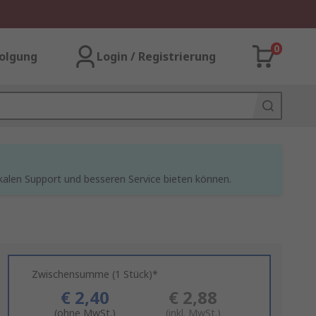
0
olgung
Login / Registrierung
kalen Support und besseren Service bieten können.
Zwischensumme (1 Stück)*
€ 2,40
€ 2,88
(ohne MwSt.)
(inkl. MwSt.)