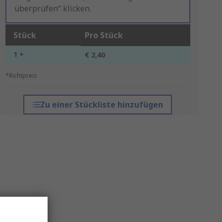
überprüfen“ klicken.
Stück
Pro Stück
1 +
€ 2,40
*Richtpreis
Zu einer Stückliste hinzufügen