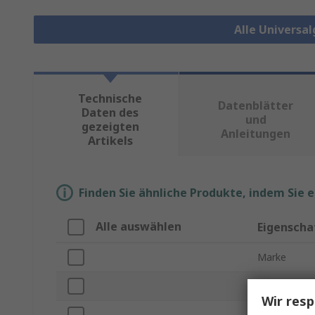
Alle Universa
Technische
Datenblätter
Daten des
und
gezeigten
Anleitungen
Artikels
Finden Sie ähnliche Produkte, indem Sie 
Alle auswählen
Eigenscha
Marke
Gehäusemate
Wir resp
Produkt Typ