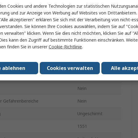
en Cookies und andere Technologien zur statistischen Nutzungsanal
e
20mm
erung und zur Anzeige von Werbung auf Websites von Drittanbietern.
"Alle akzeptieren" erklären Sie sich mit der Verarbeitung von nicht-ess
te
40mm
verstanden. Sie können Ihre Cookies auswählen, indem Sie auf "Cook
en verwalten" klicken. Wenn Sie dies nicht möchten, klicken Sie auf "Al
n
40mm
Dies kann den Zugriff auf bestimmte Funktionen einschränken. Weite
en finden Sie in unserer
Cookie-Richtlinie
.
IP54
Schwarz
e ablehnen
Cookies verwalten
Alle akzep
Schwarz
Nein
ür Gefahrenbereiche
Nein
g
Ungeschirmt
1551