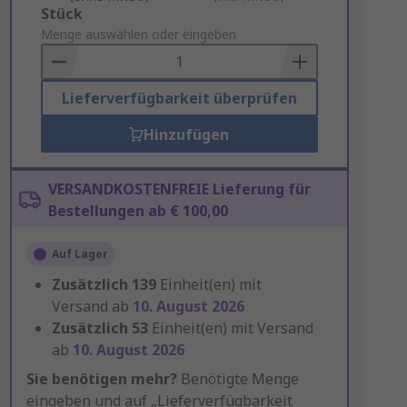
Add
Stück
to
Menge auswählen oder eingeben
Basket
Lieferverfügbarkeit überprüfen
Hinzufügen
VERSANDKOSTENFREIE Lieferung für
Bestellungen ab € 100,00
Auf Lager
Zusätzlich
139
Einheit(en) mit
Versand ab
10. August 2026
Zusätzlich
53
Einheit(en) mit Versand
ab
10. August 2026
Sie benötigen mehr?
Benötigte Menge
eingeben und auf „Lieferverfügbarkeit