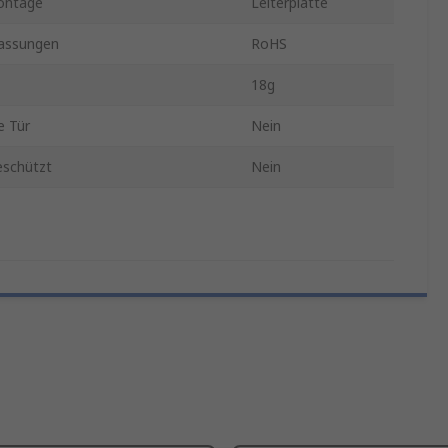
ontage
Leiterplatte
assungen
RoHS
18g
e Tür
Nein
eschützt
Nein