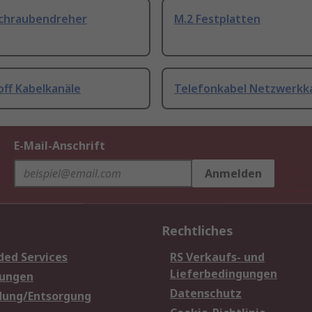
Schraubendreher
M.2 Festplatten
off Kabelkanäle
Telefonkabel Netzwerkk
E-Mail-Anschrift
Anmelden
Rechtliches
ded Services
RS Verkaufs- und
Lieferbedingungen
sungen
Datenschutz
dung/Entsorgung