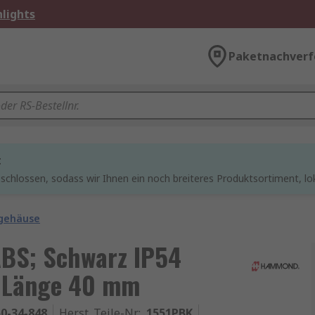
lights
Paketnachverf
t
chlossen, sodass wir Ihnen ein noch breiteres Produktsortiment, lo
lgehäuse
BS; Schwarz IP54
 Länge 40 mm
0-34-848
Herst. Teile-Nr.
:
1551PBK