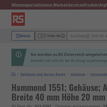
Wissensportal
Unsere Marken
Services
Produkthigh
Menü
Teile-Nr.
Sie wurden zu RS Österreich umgeleite
Distrelec hat sich mit der RS Group zusammenges
/
Gehäuse und Server-Racks
/
Gehäuse
/
Universa
Hammond 1551; Gehäuse; A
Breite 40 mm Höhe 20 mm
RS Best.-Nr.
:
513-5397
Distrelec-Artikelnummer
:
15