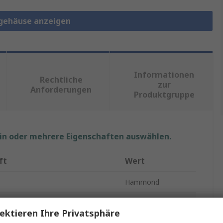
lgehäuse anzeigen
Informationen
Rechtliche
zur
Anforderungen
Produktgruppe
ein oder mehrere Eigenschaften auswählen.
ft
Wert
Hammond
rial
ABS
ektieren Ihre Privatsphäre
Gehäuse