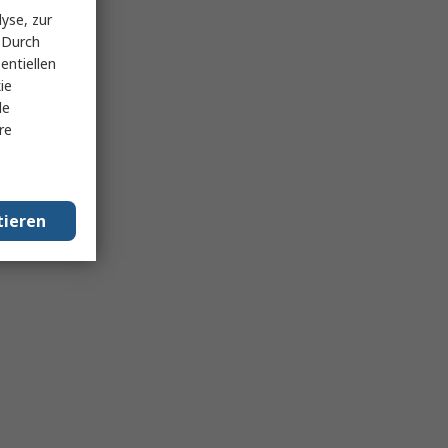
yse, zur
 Durch
entiellen
ie
le
re
tieren