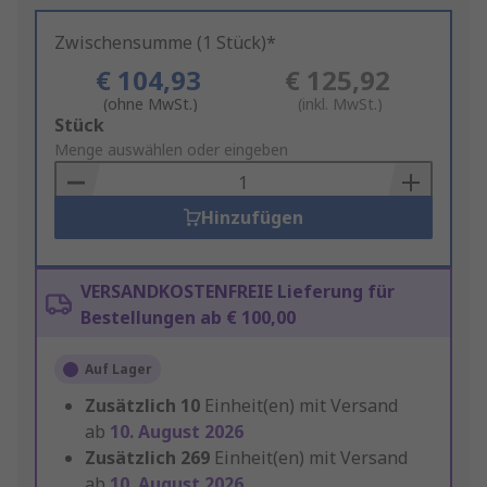
Zwischensumme (1 Stück)*
€ 104,93
€ 125,92
(ohne MwSt.)
(inkl. MwSt.)
Add
Stück
to
Menge auswählen oder eingeben
Basket
Hinzufügen
VERSANDKOSTENFREIE Lieferung für
Bestellungen ab € 100,00
Auf Lager
Zusätzlich
10
Einheit(en) mit Versand
ab
10. August 2026
Zusätzlich
269
Einheit(en) mit Versand
ab
10. August 2026