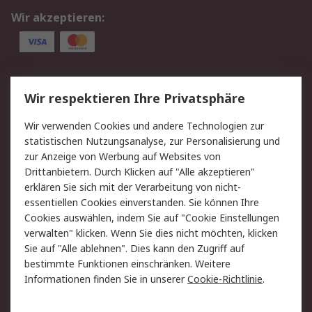
Wir akzeptieren:
Service
Wir respektieren Ihre Privatsphäre
Value Added Services
Lieferlösungen
Wir verwenden Cookies und andere Technologien zur
Rücksendung/Entsorgung
Kontakt
statistischen Nutzungsanalyse, zur Personalisierung und
Hilfe
zur Anzeige von Werbung auf Websites von
Drittanbietern. Durch Klicken auf "Alle akzeptieren"
Rechtliches
erklären Sie sich mit der Verarbeitung von nicht-
essentiellen Cookies einverstanden. Sie können Ihre
RS Verkaufs- und
Datenschutz
Cookies auswählen, indem Sie auf "Cookie Einstellungen
Lieferbedingungen
verwalten" klicken. Wenn Sie dies nicht möchten, klicken
Cookie-Richtlinie
Zahlungsbedingungen
Sie auf "Alle ablehnen". Dies kann den Zugriff auf
Impressum
Webseite Konditionen
bestimmte Funktionen einschränken. Weitere
Informationen finden Sie in unserer
Cookie-Richtlinie
.
Über RS