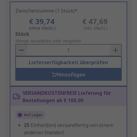
Zwischensumme (1 Stück)*
€ 39,74
€ 47,69
(ohne MwSt.)
(inkl. MwSt.)
Add
Stück
to
Menge auswählen oder eingeben
Basket
Lieferverfügbarkeit überprüfen
Hinzufügen
VERSANDKOSTENFREIE Lieferung für
Bestellungen ab € 100,00
Auf Lager
25
Einheit(en) versandfertig von einem
anderen Standort