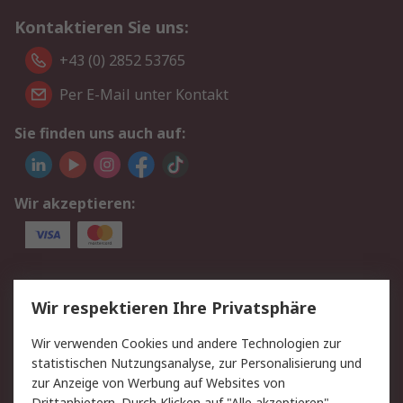
Kontaktieren Sie uns:
+43 (0) 2852 53765
Per E-Mail unter Kontakt
Sie finden uns auch auf:
Wir akzeptieren:
Service
Wir respektieren Ihre Privatsphäre
Value Added Services
Lieferlösungen
Wir verwenden Cookies und andere Technologien zur
Rücksendung/Entsorgung
Kontakt
statistischen Nutzungsanalyse, zur Personalisierung und
Hilfe
zur Anzeige von Werbung auf Websites von
Drittanbietern. Durch Klicken auf "Alle akzeptieren"