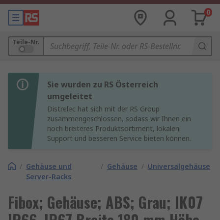
0
Teile-Nr.
Sie wurden zu RS Österreich
umgeleitet
Distrelec hat sich mit der RS Group
zusammengeschlossen, sodass wir Ihnen ein
noch breiteres Produktsortiment, lokalen
Support und besseren Service bieten können.
/
Gehäuse und
/
Gehäuse
/
Universalgehäuse
Server-Racks
Fibox; Gehäuse; ABS; Grau; IK07
IP66, IP67 Breite 180 mm Höhe