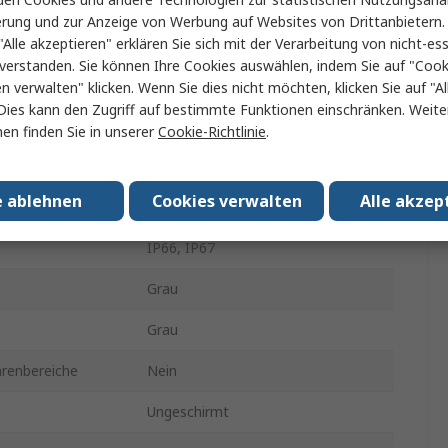
Fibox
erung und zur Anzeige von Werbung auf Websites von Drittanbietern.
Gehäuse
"Alle akzeptieren" erklären Sie sich mit der Verarbeitung von nicht-ess
verstanden. Sie können Ihre Cookies auswählen, indem Sie auf "Cook
Polycarbonat
en verwalten" klicken. Wenn Sie dies nicht möchten, klicken Sie auf "Al
Dies kann den Zugriff auf bestimmte Funktionen einschränken. Weite
125mm
en finden Sie in unserer
Cookie-Richtlinie
.
255mm
e ablehnen
Cookies verwalten
Alle akzep
180mm
IP66, IP67
Grau
Grau
hrenbereiche
Nein
Ungeschirmt