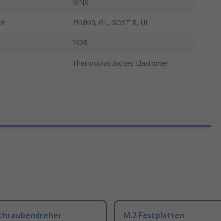
MNX
en
FIMKO, GL, GOST R, UL
IK08
Thermoplastisches Elastomer
Schraubendreher
M.2 Festplatten