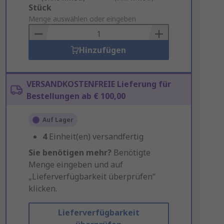
Add
Stück
to
Menge auswählen oder eingeben
Basket
Hinzufügen
VERSANDKOSTENFREIE Lieferung für
Bestellungen ab € 100,00
Auf Lager
4
Einheit(en) versandfertig
Sie benötigen mehr?
Benötigte
Menge eingeben und auf
„Lieferverfügbarkeit überprüfen“
klicken.
Lieferverfügbarkeit