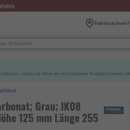
lights
Paketnachverf
t
chlossen, sodass wir Ihnen ein noch breiteres Produktsortiment, lo
lgehäuse
arbonat; Grau; IK08
 Höhe 125 mm Länge 255