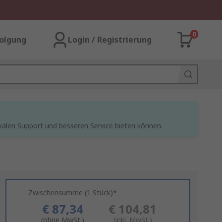
0
olgung
Login / Registrierung
kalen Support und besseren Service bieten können.
Zwischensumme (1 Stück)*
€ 87,34
€ 104,81
(ohne MwSt.)
(inkl. MwSt.)