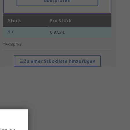
überprüfen
Stück
Pro Stück
1 +
€ 87,34
*Richtpreis
Zu einer Stückliste hinzufügen
yse, zur