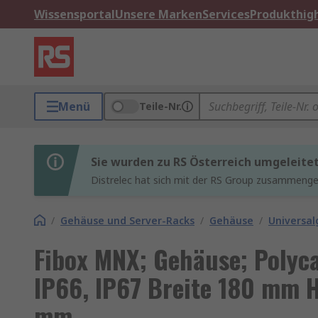
Wissensportal
Unsere Marken
Services
Produkthigh
Menü
Teile-Nr.
Sie wurden zu RS Österreich umgeleite
Distrelec hat sich mit der RS Group zusammenges
/
Gehäuse und Server-Racks
/
Gehäuse
/
Universa
Fibox MNX; Gehäuse; Polyc
IP66, IP67 Breite 180 mm
mm