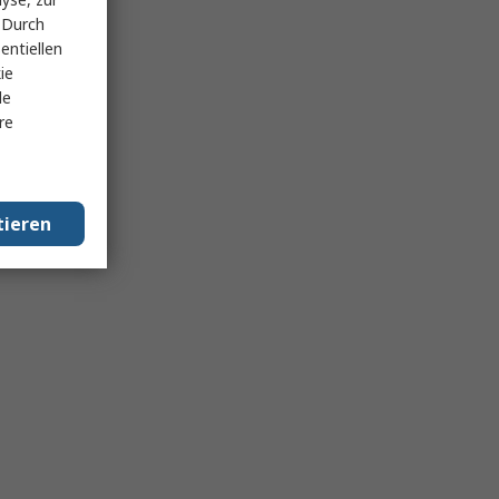
 Durch
entiellen
ie
le
re
tieren