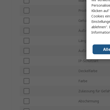
Marke
Personalisi
Produkt Typ
Klicken auf 
Cookies ein
Gehäusematerial
Einstellung
ablehnen". 
Äußere Höhe
Information
Länge Außen
All
Äußere Breite
IP-Schutzart
Deckelfarbe
Farbe
Zulassung für Gefa
Abschirmung