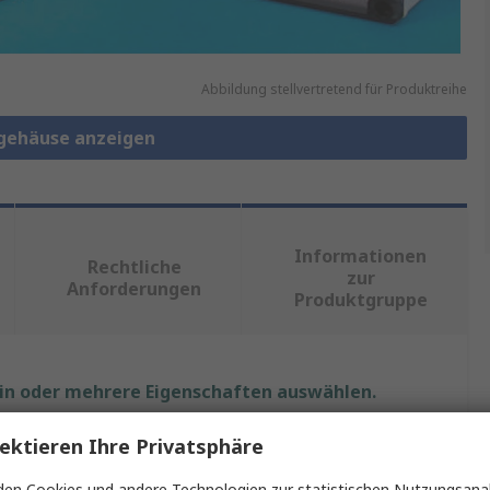
Abbildung stellvertretend für Produktreihe
lgehäuse anzeigen
Informationen
Rechtliche
zur
Anforderungen
Produktgruppe
ein oder mehrere Eigenschaften auswählen.
ektieren Ihre Privatsphäre
Wert
en Cookies und andere Technologien zur statistischen Nutzungsanal