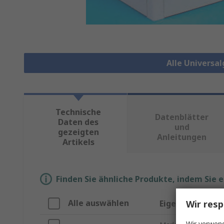
Alle Universa
Technische
Datenblätter
Daten des
und
gezeigten
Anleitungen
Artikels
Finden Sie ähnliche Produkte, indem Sie 
Alle auswählen
Wir resp
Eigenschaft
Wir verwend